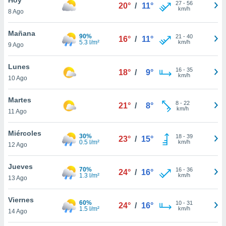
27
-
56
20°
/
11°
km/h
8 Ago
do en
 mismo.
sultar más
Mañana
90%
21
-
40
16°
/
11°
 en nuestra
5.3 l/m²
km/h
9 Ago
 Cookies
y
ualquier
Lunes
16
-
35
18°
/
9°
km/h
10 Ago
ento
 botón
ación de
Martes
8
-
22
21°
/
8°
kies
km/h
11 Ago
 disponible
e nuestra
Miércoles
30%
18
-
39
.
23°
/
15°
0.5 l/m²
km/h
12 Ago
IVAMENTE,
Jueves
70%
16
-
36
24°
/
16°
1.3 l/m²
km/h
13 Ago
as
 a cookies
Viernes
60%
10
-
31
24°
/
16°
1.5 l/m²
km/h
 no aceptar
14 Ago
ón de