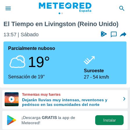
El Tiempo en Livingston (Reino Unido)
privacidad
13:57
Sábado
...
o de
tiempo.com)
borado por
Parcialmente nuboso
es para
19°
ue la
 que se
e calidad.
Suroeste
eder a este
Sensación de 19°
27
54 km/h
ediante las
opciones:
Tormentas muy fuertes
ookies y
Dejarán lluvias muy intensas, reventones y
e forma
pedrisco en las comunidades del norte
d digital
¡Descarga
GRATIS
la app de
Instalar
ada, basada
Meteored!
mación