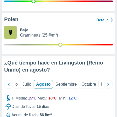
 seleccionar
o.
calización
precisa e
Polen
Detalle
ión mediante
Bajo
, publicidad
Gramíneas (25 #/m³)
dos,
 publicidad
,
ón de
¿Qué tiempo hace en Livingston (Reino
 desarrollo
s.
Unido) en
agosto
?
tros 1199
ios
yo
Junio
Julio
Agosto
Septiembre
Octubre
Noviemb
T. Media:
15°C
Max.:
18°C
Min:
12°C
Días de lluvia:
15
días
Acum. de lluvia:
86 l/m²