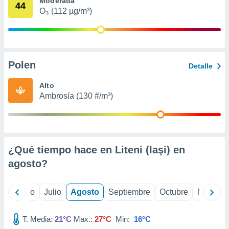
Moderada
 seleccionar
44
o.
O₃ (112 µg/m³)
calización
precisa e
ión mediante
Polen
, publicidad
Detalle
dos,
Alto
 publicidad
Ambrosía (130 #/m³)
,
ón de
 desarrollo
s.
¿Qué tiempo hace en Liteni (Iaşi) en
tros 1199
ios
agosto
?
yo
Junio
Julio
Agosto
Septiembre
Octubre
Noviemb
T. Media:
21°C
Max.:
27°C
Min:
16°C