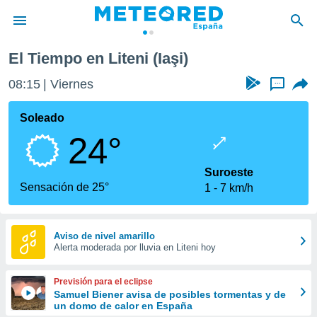
El Tiempo en Liteni (Iaşi)
privacidad
08:15
Viernes
...
o de
tiempo.com)
borado por
Soleado
es para
24°
ue la
 que se
e calidad.
Suroeste
eder a este
Sensación de 25°
1
7 km/h
ediante las
opciones:
ookies y
Aviso de nivel amarillo
Alerta moderada por lluvia en Liteni hoy
e forma
d digital
Previsión para el eclipse
ada, basada
Samuel Biener avisa de posibles tormentas y de
un domo de calor en España
mación