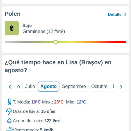
 seleccionar
o.
Polen
Detalle
calización
precisa e
Bajo
ión mediante
Gramíneas (12 #/m³)
, publicidad
dos,
 publicidad
,
¿Qué tiempo hace en Lisa (Braşov) en
ón de
agosto
?
 desarrollo
s.
tros 1199
yo
Junio
Julio
Agosto
Septiembre
Octubre
Noviemb
ios
T. Media:
18°C
Max.:
23°C
Min:
12°C
Días de lluvia:
15
días
Acum. de lluvia:
122 l/m²
Viento medio:
5 km/h