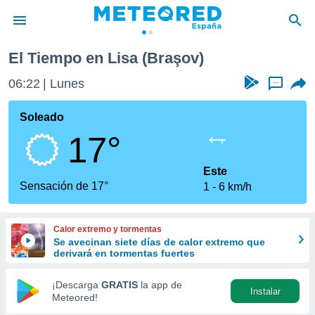
El Tiempo en Lisa (Braşov)
privacidad
06:22
Lunes
...
o de
tiempo.com)
borado por
Soleado
es para
17°
ue la
 que se
e calidad.
Este
eder a este
Sensación de 17°
1
6 km/h
ediante las
opciones:
Calor extremo y tormentas
ookies y
Se avecinan siete días de calor extremo que
e forma
derivará en tormentas fuertes
d digital
¡Descarga
GRATIS
la app de
Instalar
ada, basada
Meteored!
mación