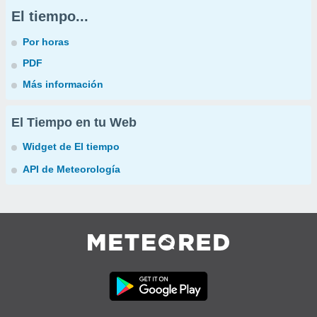
El tiempo...
Por horas
PDF
Más información
El Tiempo en tu Web
Widget de El tiempo
API de Meteorología