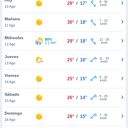
8
-
30
29°
/
17°
km/h
10 Ago
do en
 mismo.
sultar más
Mañana
7
-
23
30°
/
18°
 en nuestra
km/h
11 Ago
 Cookies
y
ualquier
Miércoles
80%
12
-
30
29°
/
18°
2.1 l/m²
km/h
12 Ago
ento
 botón
ación de
Jueves
11
-
33
25°
/
16°
kies
km/h
13 Ago
 disponible
e nuestra
Viernes
9
-
32
.
25°
/
15°
km/h
14 Ago
IVAMENTE,
Sábado
8
-
29
26°
/
14°
km/h
15 Ago
as
 a cookies
Domingo
7
-
30
28°
/
15°
km/h
 no aceptar
16 Ago
ón de