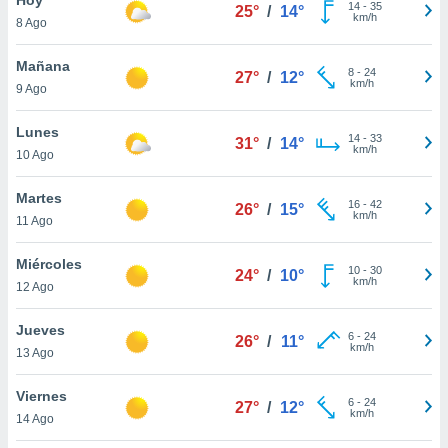
14
-
35
25°
/
14°
km/h
8 Ago
do en
 mismo.
sultar más
Mañana
8
-
24
27°
/
12°
 en nuestra
km/h
9 Ago
 Cookies
y
ualquier
Lunes
14
-
33
31°
/
14°
km/h
10 Ago
ento
 botón
ación de
Martes
16
-
42
26°
/
15°
kies
km/h
11 Ago
 disponible
e nuestra
Miércoles
10
-
30
.
24°
/
10°
km/h
12 Ago
IVAMENTE,
Jueves
6
-
24
26°
/
11°
km/h
13 Ago
as
 a cookies
Viernes
6
-
24
27°
/
12°
km/h
 no aceptar
14 Ago
ón de