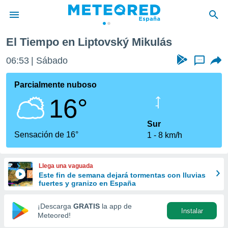
El Tiempo en Liptovský Mikulás
privacidad
06:53
Sábado
...
o de
tiempo.com)
borado por
Parcialmente nuboso
es para
16°
ue la
 que se
e calidad.
Sur
eder a este
Sensación de 16°
1
8 km/h
ediante las
opciones:
Llega una vaguada
ookies y
Este fin de semana dejará tormentas con lluvias
e forma
fuertes y granizo en España
d digital
¡Descarga
GRATIS
la app de
Instalar
ada, basada
Meteored!
mación