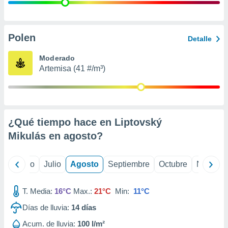
 seleccionar
o.
calización
precisa e
Polen
Detalle
ión mediante
Moderado
, publicidad
Artemisa (41 #/m³)
dos,
 publicidad
,
ón de
¿Qué tiempo hace en Liptovský
 desarrollo
s.
Mikulás en
agosto
?
tros 1199
ios
yo
Junio
Julio
Agosto
Septiembre
Octubre
Noviemb
T. Media:
16°C
Max.:
21°C
Min:
11°C
Días de lluvia:
14
días
Acum. de lluvia:
100 l/m²