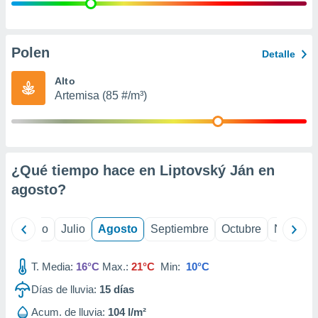
 seleccionar
o.
calización
precisa e
Polen
Detalle
ión mediante
Alto
, publicidad
Artemisa (85 #/m³)
dos,
 publicidad
,
ón de
¿Qué tiempo hace en Liptovský Ján en
 desarrollo
s.
agosto
?
tros 1199
ios
yo
Junio
Julio
Agosto
Septiembre
Octubre
Noviemb
T. Media:
16°C
Max.:
21°C
Min:
10°C
Días de lluvia:
15
días
Acum. de lluvia:
104 l/m²