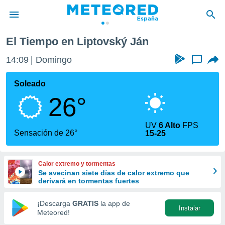
El Tiempo en Liptovský Ján
privacidad
14:09
Domingo
...
o de
tiempo.com)
borado por
Soleado
es para
26°
ue la
 que se
e calidad.
UV
6 Alto
FPS
eder a este
Sensación de 26°
15-25
ediante las
opciones:
Calor extremo y tormentas
ookies y
Se avecinan siete días de calor extremo que
e forma
derivará en tormentas fuertes
d digital
¡Descarga
GRATIS
la app de
Instalar
ada, basada
Meteored!
mación