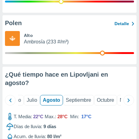
 seleccionar
o.
calización
precisa e
Polen
Detalle
ión mediante
Alto
, publicidad
Ambrosía (233 #/m³)
dos,
 publicidad
,
ón de
¿Qué tiempo hace en Lipovljani en
 desarrollo
s.
agosto
?
tros 1199
ios
yo
Junio
Julio
Agosto
Septiembre
Octubre
Noviemb
T. Media:
22°C
Max.:
28°C
Min:
17°C
Días de lluvia:
9
días
Acum. de lluvia:
80 l/m²