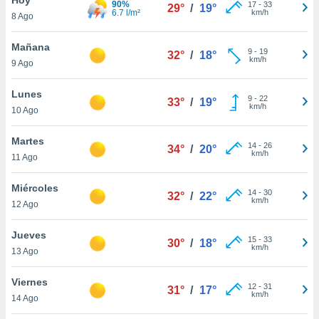
90%
17
-
33
29°
/
19°
6.7 l/m²
km/h
8 Ago
do en
 mismo.
sultar más
Mañana
9
-
19
32°
/
18°
 en nuestra
km/h
9 Ago
 Cookies
y
ualquier
Lunes
9
-
22
33°
/
19°
km/h
10 Ago
ento
 botón
ación de
Martes
14
-
26
34°
/
20°
kies
km/h
11 Ago
 disponible
e nuestra
Miércoles
14
-
30
.
32°
/
22°
km/h
12 Ago
IVAMENTE,
Jueves
15
-
33
30°
/
18°
km/h
13 Ago
as
 a cookies
Viernes
12
-
31
31°
/
17°
km/h
 no aceptar
14 Ago
ón de