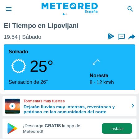
El Tiempo en Lipovljani
privacidad
19:54
Sábado
...
o de
tiempo.com)
borado por
Soleado
es para
25°
ue la
 que se
e calidad.
Noreste
eder a este
Sensación de 26°
8
12 km/h
ediante las
opciones:
Tormentas muy fuertes
ookies y
Dejarán lluvias muy intensas, reventones y
e forma
pedrisco en las comunidades del norte
d digital
¡Descarga
GRATIS
la app de
Instalar
ada, basada
Meteored!
mación