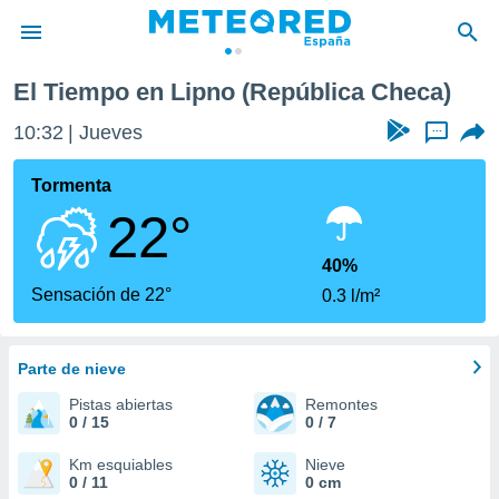
El Tiempo en Lipno (República Checa)
privacidad
10:32
Jueves
...
o de
tiempo.com)
borado por
Tormenta
es para
22°
ue la
 que se
e calidad.
40%
eder a este
Sensación de 22°
0.3 l/m²
ediante las
opciones:
Parte de nieve
ookies y
e forma
Pistas abiertas
Remontes
0 / 15
0 / 7
d digital
ada, basada
Km esquiables
Nieve
0 / 11
0 cm
mación