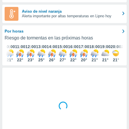
ediante
ecnologías
Aviso de nivel naranja
nos permite
Alerta importante por altas temperaturas en Lipno hoy
estra
ara seguir
e contenido
Por horas
stándares
ACEPTAR
Riesgo de tormentas en las próximas horas
sin coste.
Y
:00
10:00
11:00
12:00
13:00
14:00
15:00
16:00
17:00
18:00
19:00
20:00
21:
CONTINUAR
 botón
continuar",
der a la
0°
21°
22°
23°
25°
26°
27°
22°
20°
21°
21°
21°
20
CONFIGURACIÓN
ndo la
 de todas
, ya sean
de nuestros
 nos
 y análisis
tamiento en
b, así como
un perfil
para
ublicidad y