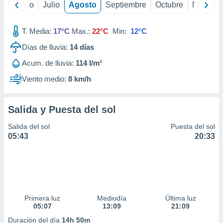
yo
Junio
Julio
Agosto
Septiembre
Octubre
Noviemb
T. Media:
17°C
Max.:
22°C
Min:
12°C
Días de lluvia:
14
días
Acum. de lluvia:
114 l/m²
Viento medio:
8 km/h
Salida y Puesta del sol
Salida del sol
Puesta del sol
05:43
20:33
Primera luz
Mediodía
Última luz
05:07
13:09
21:09
Duración del día
14h 50m