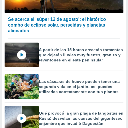
Se acerca el 'súper 12 de agosto': el histórico
combo de eclipse solar, perseidas y planetas
alineados
A partir de las 15 horas crecerán tormentas
que dejarán lluvias muy fuertes, granizo y
reventones en el este peninsular
Las cáscaras de huevo pueden tener una
segunda vida en el jardín: así puedes
utilizarlas correctamente con tus plantas
Qué provocó la gran plaga de langostas en
Rusia: desvelan las causas del gigantesco
enjambre que invadió Daguestán