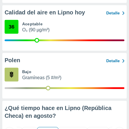
 seleccionar
o.
Calidad del aire en Lipno hoy
Detalle
calización
precisa e
Aceptable
ión mediante
36
O₃ (90 µg/m³)
, publicidad
dos,
 publicidad
,
Polen
Detalle
ón de
 desarrollo
Bajo
s.
Gramíneas (5 #/m³)
tros 1199
ios
¿Qué tiempo hace en Lipno (República
Checa) en
agosto
?