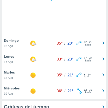
 botón
.
nto,
cios
kies,
ores únicos
Domingo
12
-
25
as similares
35°
/
20°
km/h
16 Ago
nar,
rocesar
Lunes
onales como
17
-
37
33°
/
23°
km/h
 este sitio
17 Ago
recciones IP
ficadores de
Martes
7
-
21
35°
/
21°
 posible
km/h
18 Ago
s
 traten tus
Miércoles
nales en
12
-
32
36°
/
21°
km/h
 interés
19 Ago
go a lo que
nerte. Para
Gráficas del tiempo
retirar su