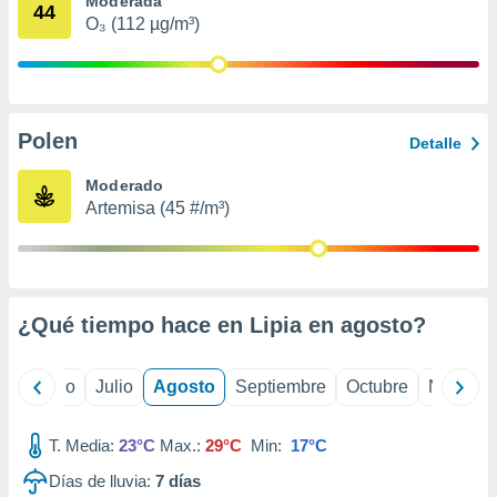
Moderada
 seleccionar
44
o.
O₃ (112 µg/m³)
calización
precisa e
ión mediante
Polen
, publicidad
Detalle
dos,
Moderado
 publicidad
Artemisa (45 #/m³)
,
ón de
 desarrollo
s.
¿Qué tiempo hace en Lipia en
agosto
?
tros 1199
ios
yo
Junio
Julio
Agosto
Septiembre
Octubre
Noviemb
T. Media:
23°C
Max.:
29°C
Min:
17°C
Días de lluvia:
7
días