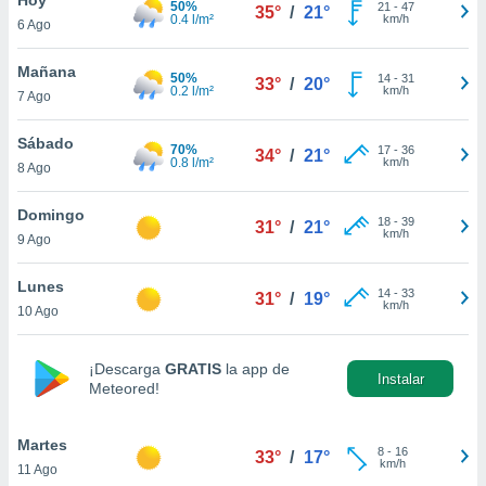
50%
21
-
47
35°
/
21°
0.4 l/m²
km/h
6 Ago
do en
 mismo.
sultar más
Mañana
50%
14
-
31
33°
/
20°
 en nuestra
0.2 l/m²
km/h
7 Ago
 Cookies
y
ualquier
Sábado
70%
17
-
36
34°
/
21°
0.8 l/m²
km/h
8 Ago
ento
 botón
ación de
Domingo
18
-
39
31°
/
21°
kies
km/h
9 Ago
 disponible
e nuestra
Lunes
14
-
33
.
31°
/
19°
km/h
10 Ago
IVAMENTE,
¡Descarga
GRATIS
la app de
Instalar
Meteored!
as
 a cookies
Martes
 no aceptar
8
-
16
33°
/
17°
km/h
11 Ago
ón de