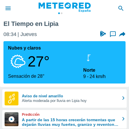
El Tiempo en Lipia
privacidad
08:34
Jueves
...
o de
tiempo.com)
borado por
Nubes y claros
es para
27°
ue la
 que se
e calidad.
Norte
eder a este
Sensación de 28°
9
24 km/h
ediante las
opciones:
ookies y
Aviso de nivel amarillo
Alerta moderada por lluvia en Lipia hoy
e forma
d digital
Predicción
ada, basada
A partir de las 15 horas crecerán tormentas que
dejarán lluvias muy fuertes, granizo y reventones
mación