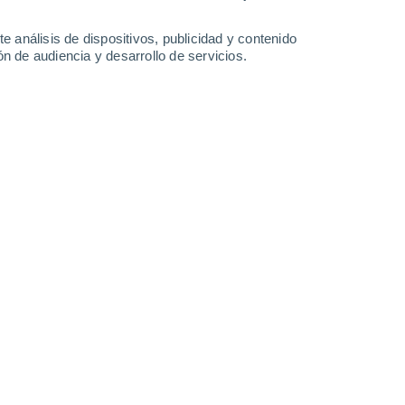
31°
/
18°
30°
/
16°
25°
/
14°
31°
/
15°
e análisis de dispositivos, publicidad y contenido
n de audiencia y desarrollo de servicios.
-
29
km/h
18
-
46
km/h
13
-
27
km/h
13
-
29
km/h
Oeste
3 Medio
16
-
35 km/h
FPS:
6-10
Oeste
1 Bajo
16
-
36 km/h
FPS:
no
uboso
Noroeste
0 Bajo
16
-
34 km/h
FPS:
no
Noroeste
0 Bajo
15
-
34 km/h
FPS:
no