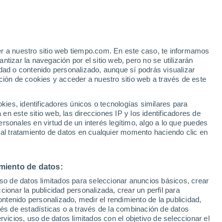
er a nuestro sitio web tiempo.com. En este caso, te informamos
/h
tizar la navegación por el sitio web, pero no se utilizarán
dad o contenido personalizado, aunque sí podrás visualizar
ción de cookies y acceder a nuestro sitio web a través de este
 de
es, identificadores únicos o tecnologías similares para
n este sitio web, las direcciones IP y los identificadores de
rsonales en virtud de un interés legítimo, algo a lo que puedes
e nubosidad
Radar de lluvia
Satélites
Modelos
 al tratamiento de datos en cualquier momento haciendo clic en
miento de datos:
omingo
Lunes
Martes
Miércoles
uso de datos limitados para seleccionar anuncios básicos, crear
9 Ago
10 Ago
11 Ago
12 Ago
ccionar la publicidad personalizada, crear un perfil para
ontenido personalizado, medir el rendimiento de la publicidad,
vés de estadísticas o a través de la combinación de datos
rvicios, uso de datos limitados con el objetivo de seleccionar el