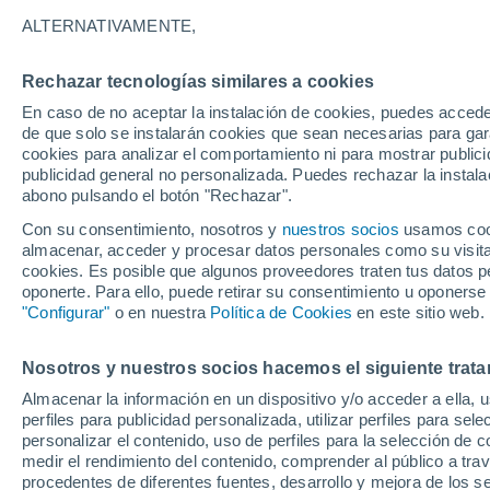
21°
ALTERNATIVAMENTE,
Rechazar tecnologías similares a cookies
Noroeste
En caso de no aceptar la instalación de cookies, puedes acced
Sensación de 21°
16
-
34 km
de que solo se instalarán cookies que sean necesarias para garan
cookies para analizar el comportamiento ni para mostrar publici
publicidad general no personalizada. Puedes rechazar la instala
abono pulsando el botón "Rechazar".
Previsión para el eclipse
Samuel Biener avisa de posibles tormentas y
Con su consentimiento, nosotros y
nuestros socios
usamos cooki
un domo de calor en España
almacenar, acceder y procesar datos personales como su visita e
cookies. Es posible que algunos proveedores traten tus datos pe
El Tiempo 1 - 7 días
Por horas
Actualidad
Mapa d
oponerte. Para ello, puede retirar su consentimiento u oponerse
"Configurar"
o en nuestra
Política de Cookies
en este sitio web.
Nosotros y nuestros socios hacemos el siguiente trata
Mañana
Sábado
D
Hoy
Almacenar la información en un dispositivo y/o acceder a ella, 
7 Ago
8 Ago
6 Ago
perfiles para publicidad personalizada, utilizar perfiles para sele
personalizar el contenido, uso de perfiles para la selección de c
medir el rendimiento del contenido, comprender al público a tra
procedentes de diferentes fuentes, desarrollo y mejora de los se