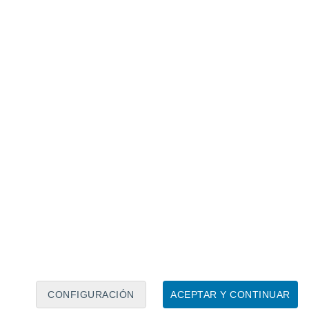
Calendario lunar
Lun
Mar
Mié
Jue
Vie
Sáb
Dom
6
7
8
9
10
11
12
13
14
15
16
17
18
19
CONFIGURACIÓN
ACEPTAR Y CONTINUAR