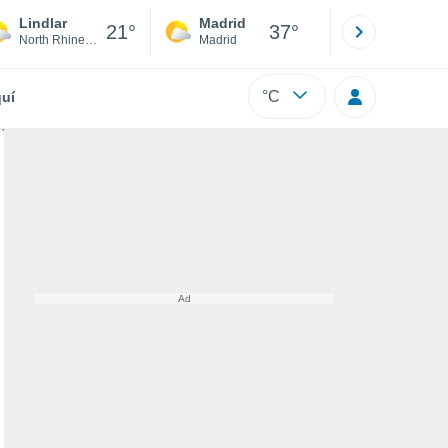
Lindlar
Madrid
Barcelona
21°
37°
North Rhine-Westphalia
Madrid
Barcelona
°C
uí