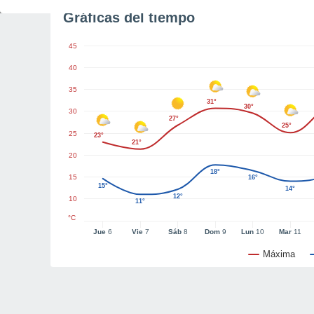
Gráficas del tiempo
45
40
35
31°
30°
30
27°
25°
25
23°
21°
20
18°
15
16°
15°
14°
12°
10
11°
°C
Jue
6
Vie
7
Sáb
8
Dom
9
Lun
10
Mar
11
Máxima