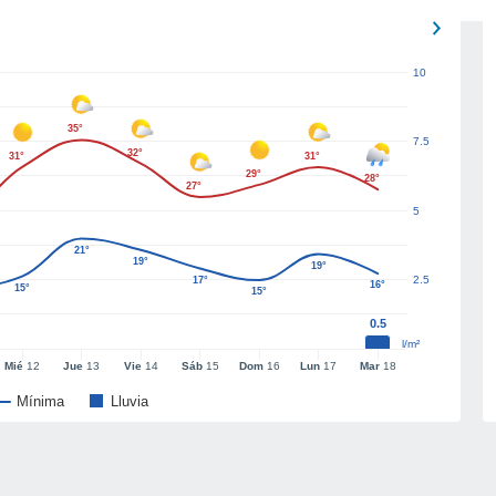
10
35°
7.5
32°
31°
31°
29°
28°
27°
5
21°
19°
19°
2.5
17°
16°
15°
15°
0.5
l/m²
Mié
12
Jue
13
Vie
14
Sáb
15
Dom
16
Lun
17
Mar
18
Mínima
Lluvia