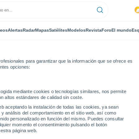
deos
Alertas
Radar
Mapas
Satélites
Modelos
Revista
Foro
El mundo
Esq
ofesionales para garantizar que la información que se ofrece es
entes opciones:
dlar
ecogida mediante cookies o tecnologías similares, nos permite
on altos estándares de calidad sin coste.
eb aceptando la instalación de todas las cookies, ya sean
 y análisis del comportamiento en el sitio web, así como
...
ntenido personalizado en función del mismo. Puedes consultar
alquier momento el consentimiento pulsando el botón
Por horas
uestra página web.
Intervalos nubosos en las
próximas horas