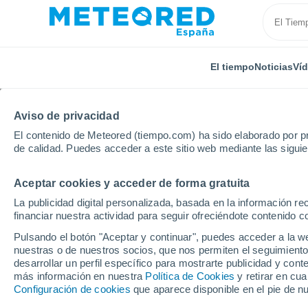
El tiempo
Noticias
Ví
Aviso de privacidad
El contenido de Meteored (tiempo.com) ha sido elaborado por pr
de calidad. Puedes acceder a este sitio web mediante las sigui
Aceptar cookies y acceder de forma gratuita
Inicio
Alemania
Renania del Norte-Westfalia
Lin
La publicidad digital personalizada, basada en la información r
financiar nuestra actividad para seguir ofreciéndote contenido c
El Tiempo en Lindlar
Pulsando el botón "Aceptar y continuar", puedes acceder a la w
nuestras o de nuestros socios, que nos permiten el seguimiento
19:27
Jueves
desarrollar un perfil específico para mostrarte publicidad y co
más información en nuestra
Política de Cookies
y retirar en cu
Configuración de cookies
que aparece disponible en el pie de n
Parcialmente nuboso