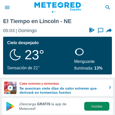
El Tiempo en Lincoln - NE
privacidad
05:03
Domingo
...
o de
tiempo.com)
borado por
Cielo despejado
es para
23°
ue la
 que se
e calidad.
Menguante
eder a este
Sensación de 21°
Iluminada:
13%
ediante las
opciones:
Calor extremo y tormentas
ookies y
Se avecinan siete días de calor extremo que
e forma
derivará en tormentas fuertes
d digital
¡Descarga
GRATIS
la app de
Instalar
ada, basada
Meteored!
mación