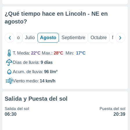
 seleccionar
o.
¿Qué tiempo hace en Lincoln - NE en
calización
precisa e
agosto
?
ión mediante
, publicidad
yo
Junio
Julio
Agosto
Septiembre
Octubre
Noviemb
dos,
T. Media:
22°C
Max.:
28°C
Min:
17°C
 publicidad
,
Días de lluvia:
9
días
ón de
 desarrollo
Acum. de lluvia:
96 l/m²
s.
Viento medio:
14 km/h
tros 1199
ios
Salida y Puesta del sol
Salida del sol
Puesta del sol
06:30
20:39