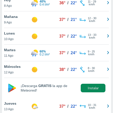
40%
11
-
29
36°
/
22°
0.4 l/m²
km/h
8 Ago
do en
 mismo.
sultar más
Mañana
12
-
30
37°
/
21°
 en nuestra
km/h
9 Ago
 Cookies
y
ualquier
Lunes
13
-
33
37°
/
22°
km/h
10 Ago
ento
 botón
ación de
Martes
60%
9
-
25
37°
/
24°
kies
0.2 l/m²
km/h
11 Ago
 disponible
e nuestra
Miércoles
8
-
30
.
38°
/
22°
km/h
12 Ago
IVAMENTE,
¡Descarga
GRATIS
la app de
Instalar
Meteored!
as
 a cookies
Jueves
 no aceptar
10
-
31
37°
/
22°
km/h
13 Ago
ón de