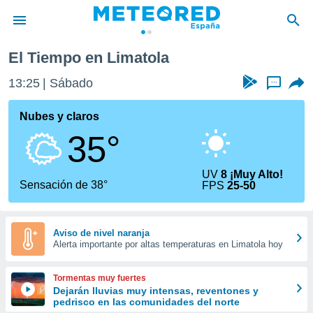
El Tiempo en Limatola
privacidad
13:25
Sábado
...
o de
tiempo.com)
borado por
Nubes y claros
es para
35°
ue la
 que se
e calidad.
UV
8 ¡Muy Alto!
eder a este
Sensación de 38°
FPS
25-50
ediante las
opciones:
ookies y
Aviso de nivel naranja
Alerta importante por altas temperaturas en Limatola hoy
e forma
d digital
Tormentas muy fuertes
ada, basada
Dejarán lluvias muy intensas, reventones y
pedrisco en las comunidades del norte
mación