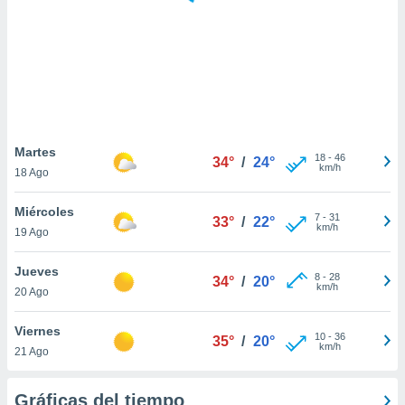
 botón
.
nto,
cios
kies,
ores únicos
Martes
18
-
46
as similares
34°
/
24°
km/h
18 Ago
nar,
rocesar
Miércoles
onales como
7
-
31
33°
/
22°
km/h
 este sitio
19 Ago
recciones IP
ficadores de
Jueves
8
-
28
34°
/
20°
 posible
km/h
20 Ago
s
 traten tus
Viernes
nales en
10
-
36
35°
/
20°
km/h
 interés
21 Ago
go a lo que
nerte. Para
Gráficas del tiempo
retirar su