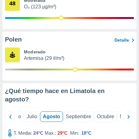
Moderada
 seleccionar
48
o.
O₃ (123 µg/m³)
calización
precisa e
ión mediante
Polen
, publicidad
Detalle
dos,
Moderado
 publicidad
Artemisa (29 #/m³)
,
ón de
 desarrollo
s.
¿Qué tiempo hace en Limatola en
tros 1199
ios
agosto
?
yo
Junio
Julio
Agosto
Septiembre
Octubre
Noviemb
T. Media:
24°C
Max.:
29°C
Min:
18°C