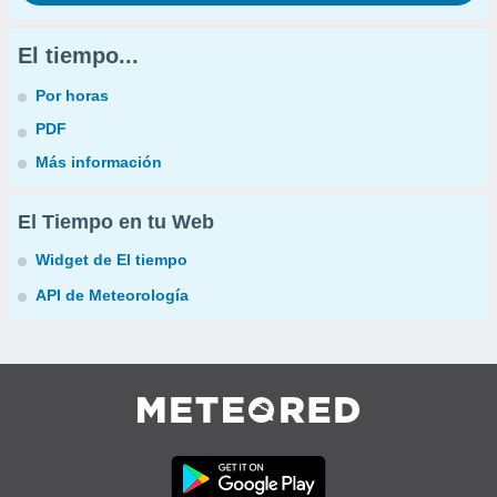
El tiempo...
Por horas
PDF
Más información
El Tiempo en tu Web
Widget de El tiempo
API de Meteorología