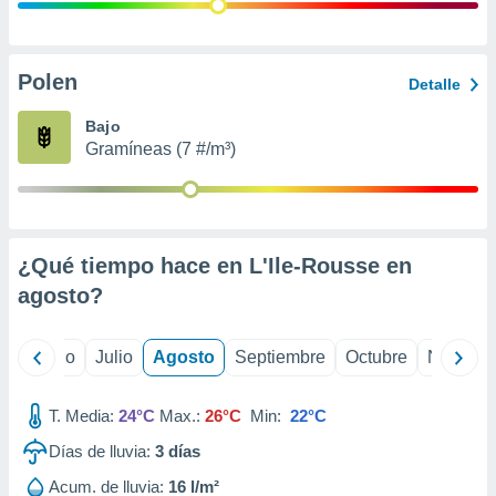
 seleccionar
o.
calización
precisa e
Polen
Detalle
ión mediante
Bajo
, publicidad
Gramíneas (7 #/m³)
dos,
 publicidad
,
ón de
¿Qué tiempo hace en L'Ile-Rousse en
 desarrollo
s.
agosto
?
tros 1199
ios
yo
Junio
Julio
Agosto
Septiembre
Octubre
Noviemb
T. Media:
24°C
Max.:
26°C
Min:
22°C
Días de lluvia:
3
días
Acum. de lluvia:
16 l/m²