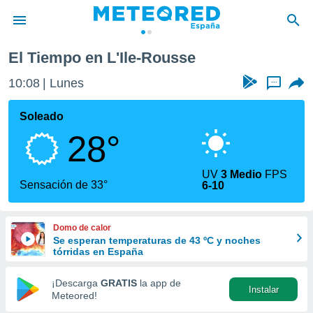
El Tiempo en L'Ile-Rousse
privacidad
10:08
Lunes
...
o de
tiempo.com)
borado por
Soleado
es para
28°
ue la
 que se
e calidad.
UV
3 Medio
FPS
eder a este
Sensación de 33°
6-10
ediante las
opciones:
Domo de calor
ookies y
Se esperan temperaturas de 43 ºC y noches
e forma
tórridas en España
d digital
¡Descarga
GRATIS
la app de
Instalar
ada, basada
Meteored!
mación