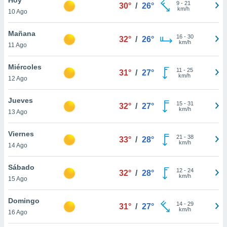
9
-
21
30°
/
26°
km/h
10 Ago
do en
 mismo.
sultar más
Mañana
16
-
30
32°
/
26°
 en nuestra
km/h
11 Ago
 Cookies
y
ualquier
Miércoles
11
-
25
31°
/
27°
km/h
12 Ago
ento
 botón
ación de
Jueves
15
-
31
32°
/
27°
kies
km/h
13 Ago
 disponible
e nuestra
Viernes
21
-
38
.
33°
/
28°
km/h
14 Ago
IVAMENTE,
Sábado
12
-
24
32°
/
28°
km/h
15 Ago
as
 a cookies
Domingo
14
-
29
31°
/
27°
km/h
 no aceptar
16 Ago
ón de