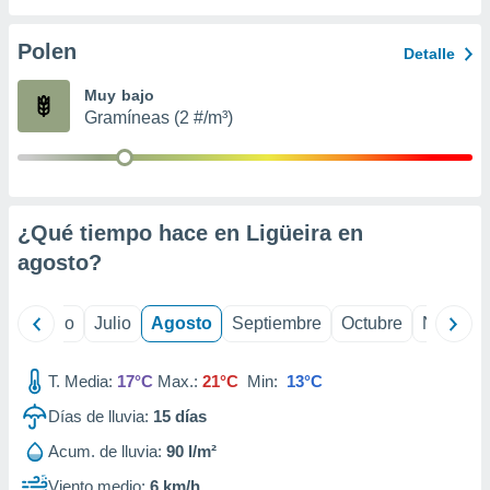
 seleccionar
o.
Polen
Detalle
calización
precisa e
Muy bajo
ión mediante
Gramíneas (2 #/m³)
, publicidad
dos,
 publicidad
,
¿Qué tiempo hace en Ligüeira en
ón de
agosto
?
 desarrollo
s.
tros 1199
yo
Junio
Julio
Agosto
Septiembre
Octubre
Noviemb
ios
T. Media:
17°C
Max.:
21°C
Min:
13°C
Días de lluvia:
15
días
Acum. de lluvia:
90 l/m²
Viento medio:
6 km/h