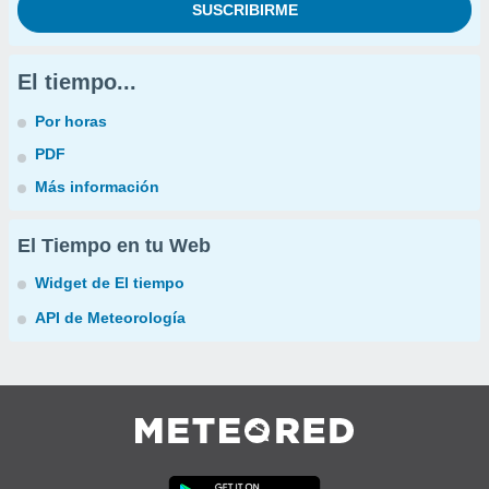
El tiempo...
Por horas
PDF
Más información
El Tiempo en tu Web
Widget de El tiempo
API de Meteorología