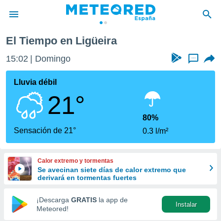
El Tiempo en Ligüeira
privacidad
15:02
Domingo
...
o de
tiempo.com)
borado por
Lluvia débil
es para
21°
ue la
 que se
e calidad.
80%
eder a este
Sensación de 21°
0.3 l/m²
ediante las
opciones:
Calor extremo y tormentas
ookies y
Se avecinan siete días de calor extremo que
e forma
derivará en tormentas fuertes
d digital
¡Descarga
GRATIS
la app de
Instalar
ada, basada
Meteored!
mación