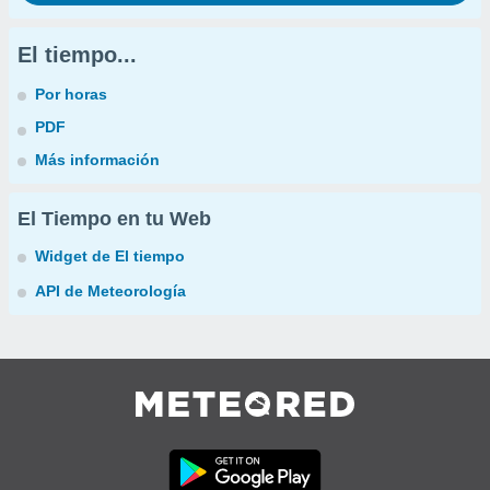
El tiempo...
Por horas
PDF
Más información
El Tiempo en tu Web
Widget de El tiempo
API de Meteorología