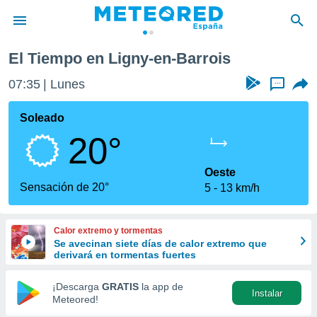
El Tiempo en Ligny-en-Barrois
privacidad
07:35
Lunes
...
o de
tiempo.com)
borado por
Soleado
es para
20°
ue la
 que se
e calidad.
Oeste
eder a este
Sensación de 20°
5
13 km/h
ediante las
opciones:
Calor extremo y tormentas
ookies y
Se avecinan siete días de calor extremo que
e forma
derivará en tormentas fuertes
d digital
¡Descarga
GRATIS
la app de
Instalar
ada, basada
Meteored!
mación