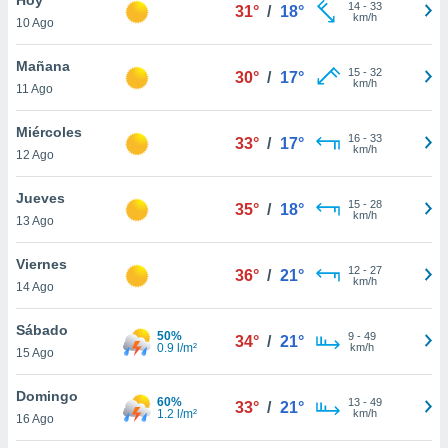
14
-
33
31°
/
18°
km/h
10 Ago
do en
 mismo.
sultar más
Mañana
15
-
32
30°
/
17°
 en nuestra
km/h
11 Ago
 Cookies
y
ualquier
Miércoles
16
-
33
33°
/
17°
km/h
12 Ago
ento
 botón
ación de
Jueves
15
-
28
35°
/
18°
kies
km/h
13 Ago
 disponible
e nuestra
Viernes
12
-
27
.
36°
/
21°
km/h
14 Ago
IVAMENTE,
Sábado
50%
9
-
49
34°
/
21°
0.9 l/m²
km/h
15 Ago
as
 a cookies
Domingo
60%
13
-
49
33°
/
21°
1.2 l/m²
km/h
 no aceptar
16 Ago
ón de