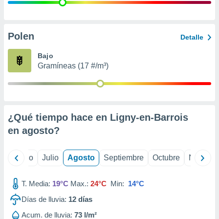
 seleccionar
o.
calización
precisa e
Polen
Detalle
ión mediante
Bajo
, publicidad
Gramíneas (17 #/m³)
dos,
 publicidad
,
ón de
¿Qué tiempo hace en Ligny-en-Barrois
 desarrollo
s.
en
agosto
?
tros 1199
ios
yo
Junio
Julio
Agosto
Septiembre
Octubre
Noviemb
T. Media:
19°C
Max.:
24°C
Min:
14°C
Días de lluvia:
12
días
Acum. de lluvia:
73 l/m²