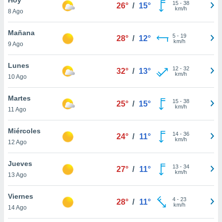
15
-
38
26°
/
15°
km/h
8 Ago
do en
 mismo.
sultar más
Mañana
5
-
19
28°
/
12°
 en nuestra
km/h
9 Ago
 Cookies
y
ualquier
Lunes
12
-
32
32°
/
13°
km/h
10 Ago
ento
 botón
ación de
Martes
15
-
38
25°
/
15°
kies
km/h
11 Ago
 disponible
e nuestra
Miércoles
14
-
36
.
24°
/
11°
km/h
12 Ago
IVAMENTE,
Jueves
13
-
34
27°
/
11°
km/h
13 Ago
as
 a cookies
Viernes
4
-
23
28°
/
11°
km/h
 no aceptar
14 Ago
ón de