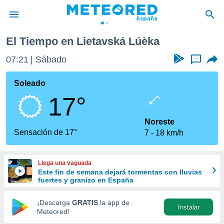
El Tiempo en Lietavská Lúèka
privacidad
07:21
Sábado
...
o de
tiempo.com)
borado por
Soleado
es para
17°
ue la
 que se
e calidad.
Noreste
eder a este
Sensación de 17°
7
18 km/h
ediante las
opciones:
Llega una vaguada
ookies y
Este fin de semana dejará tormentas con lluvias
e forma
fuertes y granizo en España
d digital
¡Descarga
GRATIS
la app de
Instalar
ada, basada
Meteored!
mación