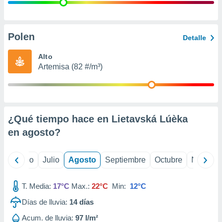
 seleccionar
o.
calización
precisa e
Polen
Detalle
ión mediante
Alto
, publicidad
Artemisa (82 #/m³)
dos,
 publicidad
,
ón de
¿Qué tiempo hace en Lietavská Lúèka
 desarrollo
s.
en
agosto
?
tros 1199
ios
yo
Junio
Julio
Agosto
Septiembre
Octubre
Noviemb
T. Media:
17°C
Max.:
22°C
Min:
12°C
Días de lluvia:
14
días
Acum. de lluvia:
97 l/m²