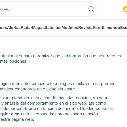
deos
Alertas
Radar
Mapas
Satélites
Modelos
Revista
Foro
El mundo
Esq
ofesionales para garantizar que la información que se ofrece es
entes opciones:
ecogida mediante cookies o tecnologías similares, nos permite
on altos estándares de calidad sin coste.
s
eb aceptando la instalación de todas las cookies, ya sean
 y análisis del comportamiento en el sitio web, así como
...
ntenido personalizado en función del mismo. Puedes consultar
alquier momento el consentimiento pulsando el botón
Por horas
uestra página web.
Intervalos nubosos en las
próximas horas