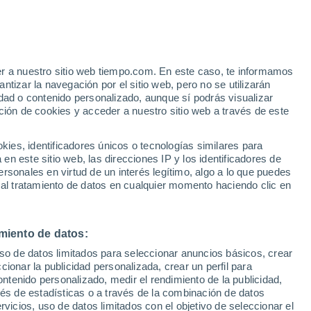
er a nuestro sitio web tiempo.com. En este caso, te informamos
h
tizar la navegación por el sitio web, pero no se utilizarán
dad o contenido personalizado, aunque sí podrás visualizar
ción de cookies y acceder a nuestro sitio web a través de este
es, identificadores únicos o tecnologías similares para
n este sitio web, las direcciones IP y los identificadores de
rsonales en virtud de un interés legítimo, algo a lo que puedes
e nubosidad
Radar de lluvia
Satélites
Modelos
 al tratamiento de datos en cualquier momento haciendo clic en
miento de datos:
Lunes
Martes
Miércoles
Jueves
uso de datos limitados para seleccionar anuncios básicos, crear
10 Ago
11 Ago
12 Ago
13 Ago
ccionar la publicidad personalizada, crear un perfil para
ontenido personalizado, medir el rendimiento de la publicidad,
vés de estadísticas o a través de la combinación de datos
rvicios, uso de datos limitados con el objetivo de seleccionar el