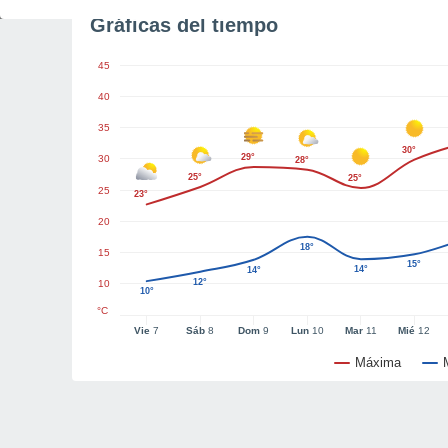
Gráficas del tiempo
45
40
35
30°
29°
30
28°
25°
25°
25
23°
20
18°
15
15°
14°
14°
12°
10
10°
°C
Vie
7
Sáb
8
Dom
9
Lun
10
Mar
11
Mié
12
Máxima