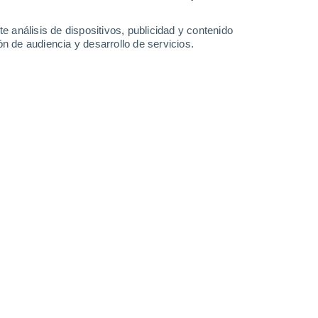
28°
/
18°
25°
/
14°
30°
/
15°
33°
/
17°
e análisis de dispositivos, publicidad y contenido
n de audiencia y desarrollo de servicios.
-
37
km/h
16
-
35
km/h
14
-
32
km/h
9
-
21
km/h
osto
Norte
3 Medio
11
-
29 km/h
FPS:
6-10
Norte
1 Bajo
7
-
20 km/h
FPS:
no
Noreste
1 Bajo
7
-
21 km/h
FPS:
no
Noreste
0 Bajo
9
-
21 km/h
FPS:
no