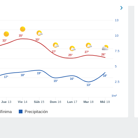
13
10
35°
33°
33°
7.5
27°
27°
26°
25°
5
19°
18°
18°
17°
16°
15°
2.5
13°
l/m²
Jue
13
Vie
14
Sáb
15
Dom
16
Lun
17
Mar
18
Mié
19
Mínima
Precipitación