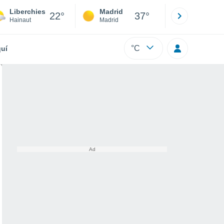
Liberchies
Madrid
Barcelona
22°
37°
Hainaut
Madrid
Barcelona
°C
uí