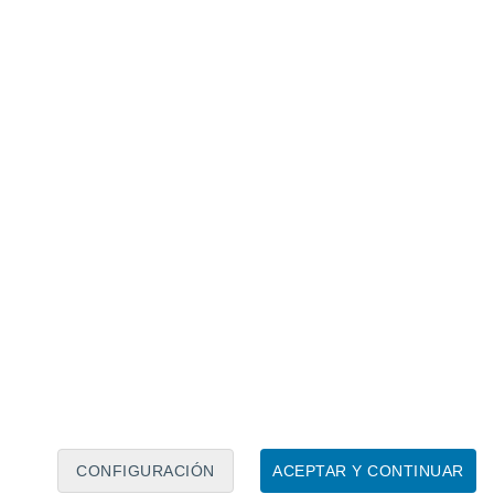
Calendario lunar
Lun
Mar
Mié
Jue
Vie
Sáb
Dom
7
8
9
10
11
12
13
14
15
16
17
18
19
20
CONFIGURACIÓN
ACEPTAR Y CONTINUAR