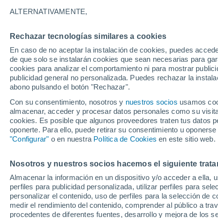
22°
ALTERNATIVAMENTE,
Rechazar tecnologías similares a cookies
Noreste
En caso de no aceptar la instalación de cookies, puedes acced
Sensación de 25°
7
-
21 km/
de que solo se instalarán cookies que sean necesarias para garan
cookies para analizar el comportamiento ni para mostrar publici
publicidad general no personalizada. Puedes rechazar la instala
abono pulsando el botón "Rechazar".
Tormentas fuertes
Esta tarde las tormentas dejarán fenómenos
Con su consentimiento, nosotros y
nuestros socios
usamos cooki
adversos en 6 comunidades
almacenar, acceder y procesar datos personales como su visita e
cookies. Es posible que algunos proveedores traten tus datos pe
El Tiempo 1 - 7 días
Por horas
Actualidad
Mapa d
oponerte. Para ello, puede retirar su consentimiento u oponerse
"Configurar"
o en nuestra
Política de Cookies
en este sitio web.
Nosotros y nuestros socios hacemos el siguiente trata
Mañana
Domingo
Hoy
Almacenar la información en un dispositivo y/o acceder a ella, 
8 Ago
9 Ago
7 Ago
perfiles para publicidad personalizada, utilizar perfiles para sele
personalizar el contenido, uso de perfiles para la selección de c
medir el rendimiento del contenido, comprender al público a tra
procedentes de diferentes fuentes, desarrollo y mejora de los se