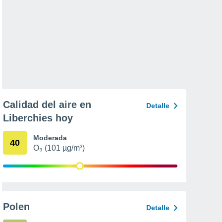
Calidad del aire en
Detalle
Liberchies hoy
Moderada
40
O₃ (101 µg/m³)
Polen
Detalle