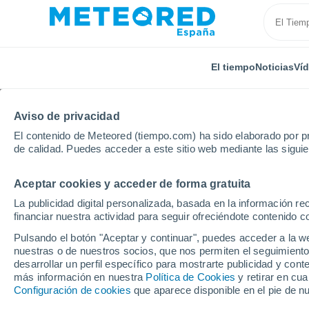
El tiempo
Noticias
Ví
Aviso de privacidad
El contenido de Meteored (tiempo.com) ha sido elaborado por pr
de calidad. Puedes acceder a este sitio web mediante las sigui
Aceptar cookies y acceder de forma gratuita
Inicio
Bélgica
Valonia
Henao
Liberchies
La publicidad digital personalizada, basada en la información r
financiar nuestra actividad para seguir ofreciéndote contenido c
El Tiempo en Liberchie
Pulsando el botón "Aceptar y continuar", puedes acceder a la w
nuestras o de nuestros socios, que nos permiten el seguimiento
18:58
Viernes
desarrollar un perfil específico para mostrarte publicidad y co
más información en nuestra
Política de Cookies
y retirar en cu
Configuración de cookies
que aparece disponible en el pie de n
Nubes y claros