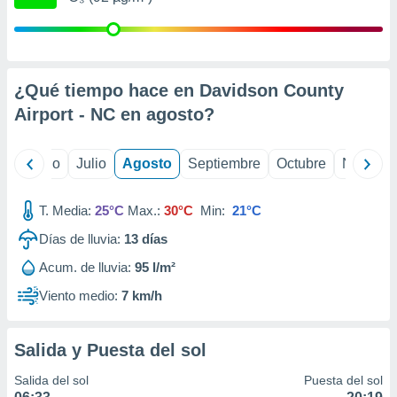
 seleccionar
o.
calización
precisa e
ión mediante
¿Qué tiempo hace en Davidson County
Airport - NC en
agosto
?
, publicidad
dos,
yo
Junio
Julio
Agosto
Septiembre
Octubre
Noviemb
 publicidad
,
ón de
T. Media:
25°C
Max.:
30°C
Min:
21°C
 desarrollo
s.
Días de lluvia:
13
días
tros 1199
Acum. de lluvia:
95 l/m²
ios
Viento medio:
7 km/h
Salida y Puesta del sol
Salida del sol
Puesta del sol