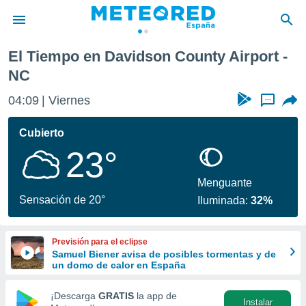
irport
El Tiempo en Davidson County Airport -
privacidad
NC
o de
tiempo.com)
04:09
Viernes
...
borado por
es para
Cubierto
ue la
 que se
23°
e calidad.
eder a este
Menguante
ediante las
Sensación de 20°
opciones:
Iluminada:
32%
ookies y
e forma
Previsión para el eclipse
Samuel Biener avisa de posibles tormentas y de
un domo de calor en España
d digital
ada, basada
¡Descarga
GRATIS
la app de
mación
Instalar