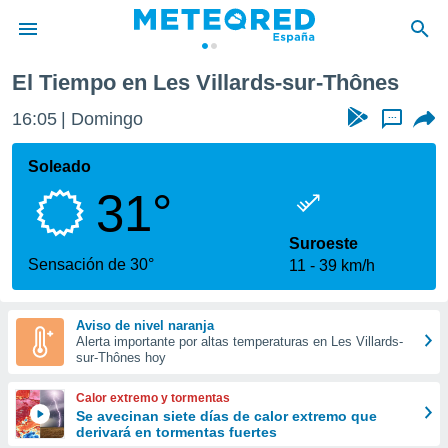
 Villards-sur-Thônes
El Tiempo en Les Villards-sur-Thônes
privacidad
16:05
Domingo
...
o de
tiempo.com)
borado por
Soleado
es para
31°
ue la
 que se
e calidad.
Suroeste
eder a este
Sensación de 30°
11
39 km/h
ediante las
opciones:
Aviso de nivel naranja
ookies y
Alerta importante por altas temperaturas en Les Villards-
e forma
sur-Thônes hoy
d digital
Calor extremo y tormentas
ada, basada
Se avecinan siete días de calor extremo que
derivará en tormentas fuertes
mación