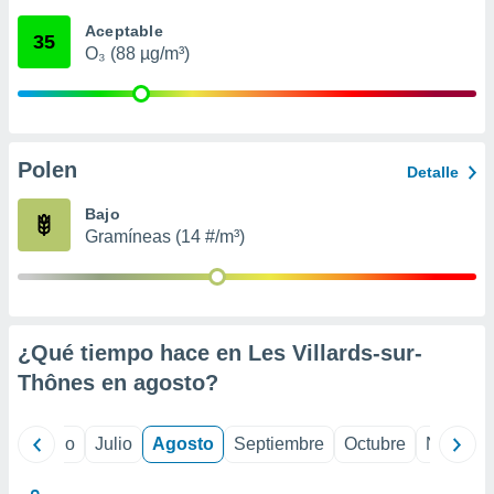
 seleccionar
o.
Aceptable
35
O₃ (88 µg/m³)
calización
precisa e
ión mediante
, publicidad
Polen
Detalle
dos,
 publicidad
Bajo
,
Gramíneas (14 #/m³)
ón de
 desarrollo
s.
tros 1199
ios
¿Qué tiempo hace en Les Villards-sur-
Thônes en
agosto
?
yo
Junio
Julio
Agosto
Septiembre
Octubre
Noviemb