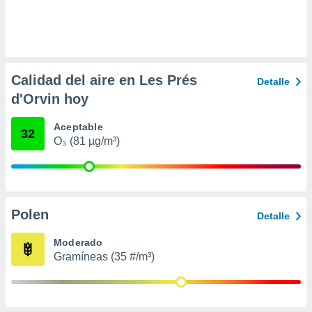
 seleccionar
o.
calización
precisa e
ión mediante
Calidad del aire en Les Prés
Detalle
, publicidad
d'Orvin hoy
dos,
Aceptable
 publicidad
32
O₃ (81 µg/m³)
,
ón de
 desarrollo
s.
tros 1199
Polen
Detalle
ios
Moderado
Gramíneas (35 #/m³)