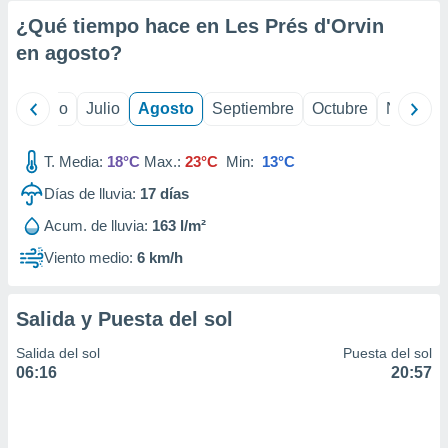
¿Qué tiempo hace en Les Prés d'Orvin
en
agosto
?
yo
Junio
Julio
Agosto
Septiembre
Octubre
Noviemb
T. Media:
18°C
Max.:
23°C
Min:
13°C
Días de lluvia:
17
días
Acum. de lluvia:
163 l/m²
Viento medio:
6 km/h
Salida y Puesta del sol
Salida del sol
Puesta del sol
06:16
20:57