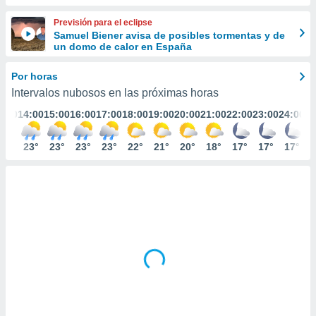
ediante
ecnologías
Previsión para el eclipse
nos permite
Samuel Biener avisa de posibles tormentas y de
estra
un domo de calor en España
ara seguir
e contenido
Por horas
stándares
ACEPTAR
Intervalos nubosos en las próximas horas
sin coste.
Y
3:00
14:00
15:00
16:00
17:00
18:00
19:00
20:00
21:00
22:00
23:00
24:00
CONTINUAR
 botón
continuar",
der a la
23°
23°
23°
23°
23°
22°
21°
20°
18°
17°
17°
17°
CONFIGURACIÓN
ndo la
 de todas
, ya sean
de nuestros
 nos
 y análisis
tamiento en
b, así como
un perfil
para
ublicidad y