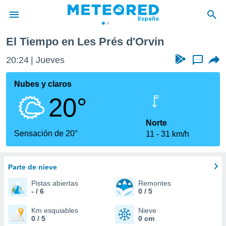
El Tiempo en Les Prés d'Orvin
privacidad
20:24
Jueves
...
o de
tiempo.com)
borado por
Nubes y claros
es para
20°
ue la
 que se
e calidad.
Norte
eder a este
Sensación de 20°
11
31 km/h
ediante las
opciones:
Parte de nieve
ookies y
e forma
Pistas abiertas
Remontes
- / 6
0 / 5
d digital
ada, basada
Km esquiables
Nieve
0 / 5
0 cm
mación