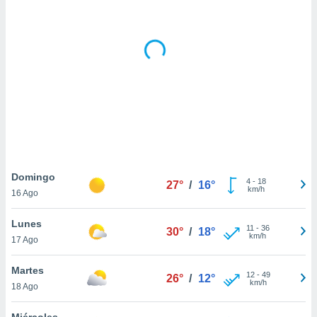
 botón
.
nto,
cios
kies,
ores únicos
as similares
nar,
rocesar
onales como
Domingo
 este sitio
4
-
18
27°
/
16°
km/h
recciones IP
16 Ago
ficadores de
 posible
Lunes
11
-
36
30°
/
18°
s
km/h
17 Ago
 traten tus
nales en
Martes
 interés
12
-
49
26°
/
12°
km/h
18 Ago
go a lo que
nerte. Para
retirar su
Miércoles