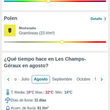
 seleccionar
o.
calización
precisa e
Polen
Detalle
ión mediante
Moderado
, publicidad
Gramíneas (33 #/m³)
dos,
 publicidad
,
ón de
¿Qué tiempo hace en Les Champs-
 desarrollo
s.
Géraux en
agosto
?
tros 1199
ios
yo
Junio
Julio
Agosto
Septiembre
Octubre
Noviemb
T. Media:
18°C
Max.:
22°C
Min:
14°C
Días de lluvia:
11
días
Acum. de lluvia:
61 l/m²