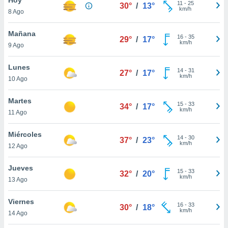
11
-
25
30°
/
13°
km/h
8 Ago
do en
 mismo.
sultar más
Mañana
16
-
35
29°
/
17°
 en nuestra
km/h
9 Ago
 Cookies
y
ualquier
Lunes
14
-
31
27°
/
17°
km/h
10 Ago
ento
 botón
ación de
Martes
15
-
33
34°
/
17°
kies
km/h
11 Ago
 disponible
e nuestra
Miércoles
14
-
30
.
37°
/
23°
km/h
12 Ago
IVAMENTE,
Jueves
15
-
33
32°
/
20°
km/h
13 Ago
as
 a cookies
Viernes
16
-
33
30°
/
18°
km/h
 no aceptar
14 Ago
ón de