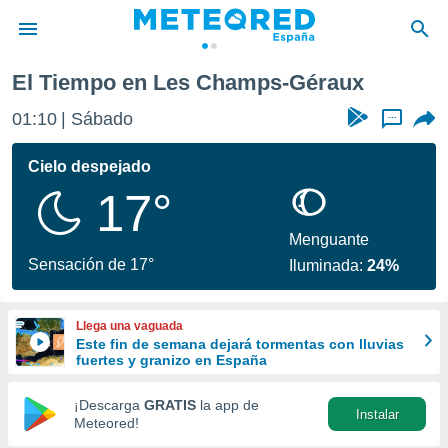
éraux
El Tiempo en Les Champs-Géraux
privacidad
01:10
Sábado
...
o de
tiempo.com)
borado por
Cielo despejado
es para
17°
ue la
 que se
e calidad.
Menguante
eder a este
Sensación de 17°
Iluminada:
24%
ediante las
opciones:
Llega una vaguada
ookies y
Este fin de semana dejará tormentas con lluvias
e forma
fuertes y granizo en España
d digital
¡Descarga
GRATIS
la app de
Instalar
ada, basada
Meteored!
mación