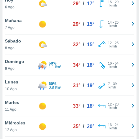
15
-
29
29°
/
17°
km/h
6 Ago
do en
 mismo.
sultar más
Mañana
14
-
25
29°
/
15°
 en nuestra
km/h
7 Ago
 Cookies
y
ualquier
Sábado
12
-
25
32°
/
15°
km/h
8 Ago
ento
 botón
ación de
Domingo
60%
10
-
54
34°
/
18°
kies
1.1 l/m²
km/h
9 Ago
 disponible
e nuestra
Lunes
60%
7
-
39
.
31°
/
19°
0.8 l/m²
km/h
10 Ago
IVAMENTE,
Martes
12
-
28
33°
/
18°
km/h
11 Ago
as
 a cookies
Miércoles
13
-
24
35°
/
20°
km/h
 no aceptar
12 Ago
ón de