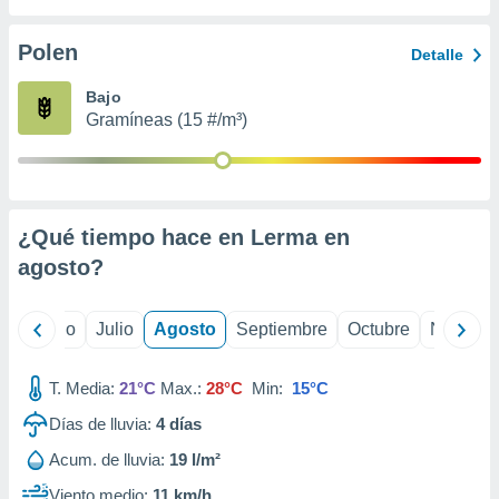
 seleccionar
o.
Polen
Detalle
calización
precisa e
Bajo
ión mediante
Gramíneas (15 #/m³)
, publicidad
dos,
 publicidad
,
¿Qué tiempo hace en Lerma en
ón de
agosto
?
 desarrollo
s.
tros 1199
yo
Junio
Julio
Agosto
Septiembre
Octubre
Noviemb
ios
T. Media:
21°C
Max.:
28°C
Min:
15°C
Días de lluvia:
4
días
Acum. de lluvia:
19 l/m²
Viento medio:
11 km/h