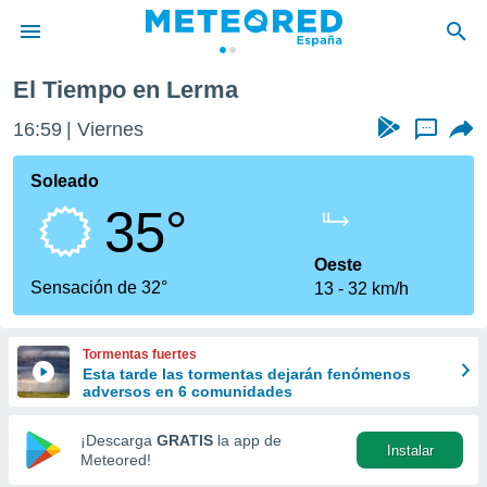
El Tiempo en Lerma
privacidad
16:59
Viernes
...
o de
tiempo.com)
borado por
Soleado
es para
35°
ue la
 que se
e calidad.
Oeste
eder a este
Sensación de 32°
13
32 km/h
ediante las
opciones:
Tormentas fuertes
ookies y
Esta tarde las tormentas dejarán fenómenos
e forma
adversos en 6 comunidades
d digital
¡Descarga
GRATIS
la app de
Instalar
ada, basada
Meteored!
mación