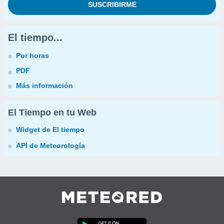
El tiempo...
Por horas
PDF
Más información
El Tiempo en tu Web
Widget de El tiempo
API de Meteorología