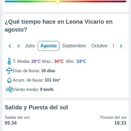
 seleccionar
o.
calización
precisa e
¿Qué tiempo hace en Leona Vicario en
ión mediante
agosto
?
, publicidad
yo
Junio
Julio
Agosto
Septiembre
Octubre
Noviemb
dos,
 publicidad
,
T. Media:
28°C
Max.:
34°C
Min:
24°C
ón de
Días de lluvia:
18
días
 desarrollo
s.
Acum. de lluvia:
101 l/m²
tros 1199
Viento medio:
9 km/h
ios
Salida y Puesta del sol
Salida del sol
Puesta del sol
05:34
18:33