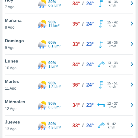
80%
16
-
36
34°
/
24°
0.8 l/m²
km/h
7 Ago
do en
 mismo.
sultar más
Mañana
90%
15
-
42
35°
/
24°
 en nuestra
11 l/m²
km/h
8 Ago
 Cookies
y
ualquier
Domingo
60%
16
-
36
33°
/
23°
0.1 l/m²
km/h
9 Ago
ento
 botón
ación de
Lunes
90%
13
-
33
34°
/
24°
kies
1 l/m²
km/h
10 Ago
 disponible
e nuestra
Martes
90%
15
-
51
.
36°
/
24°
1.8 l/m²
km/h
11 Ago
IVAMENTE,
Miércoles
90%
12
-
37
34°
/
23°
8.3 l/m²
km/h
12 Ago
as
 a cookies
Jueves
80%
9
-
42
33°
/
24°
4.9 l/m²
km/h
 no aceptar
13 Ago
ón de