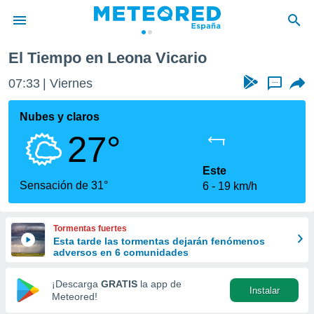
El Tiempo en Leona Vicario
privacidad
07:33
Viernes
...
o de
tiempo.com)
borado por
Nubes y claros
es para
27°
ue la
 que se
e calidad.
Este
eder a este
Sensación de 31°
6
19 km/h
ediante las
opciones:
Tormentas fuertes
ookies y
Esta tarde las tormentas dejarán fenómenos
e forma
adversos en 6 comunidades
d digital
¡Descarga
GRATIS
la app de
Instalar
ada, basada
Meteored!
mación