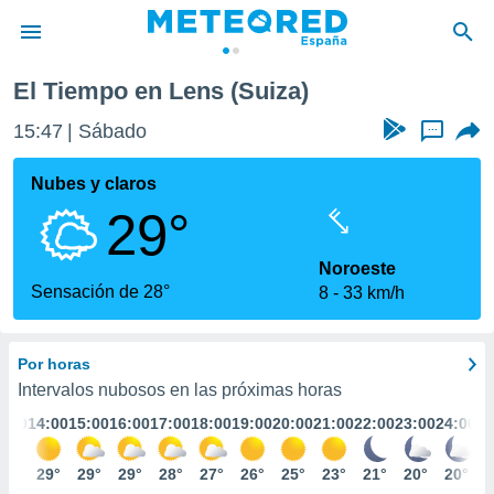
El Tiempo en Lens (Suiza)
privacidad
15:47
Sábado
...
o de
tiempo.com)
borado por
Nubes y claros
es para
29°
ue la
 que se
e calidad.
Noroeste
eder a este
Sensación de 28°
8
33 km/h
ediante las
opciones:
Por horas
ookies y
e forma
Intervalos nubosos en las próximas horas
3:00
14:00
15:00
16:00
17:00
18:00
19:00
20:00
21:00
22:00
23:00
24:00
d digital
ada, basada
27°
29°
29°
29°
28°
27°
26°
25°
23°
21°
20°
20°
mación