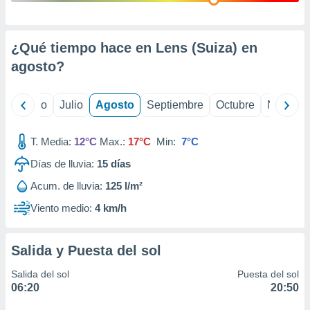
 seleccionar
o.
calización
¿Qué tiempo hace en Lens (Suiza) en
precisa e
ión mediante
agosto
?
, publicidad
yo
Junio
Julio
Agosto
Septiembre
Octubre
Noviemb
dos,
 publicidad
,
T. Media:
12°C
Max.:
17°C
Min:
7°C
ón de
Días de lluvia:
15
días
 desarrollo
s.
Acum. de lluvia:
125 l/m²
tros 1199
Viento medio:
4 km/h
ios
Salida y Puesta del sol
Salida del sol
Puesta del sol
06:20
20:50