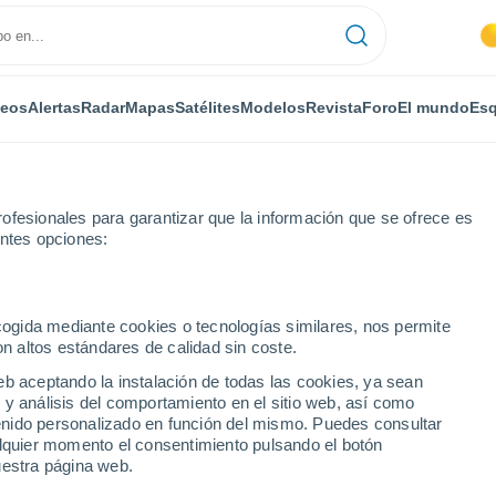
deos
Alertas
Radar
Mapas
Satélites
Modelos
Revista
Foro
El mundo
Esq
ofesionales para garantizar que la información que se ofrece es
entes opciones:
ecogida mediante cookies o tecnologías similares, nos permite
on altos estándares de calidad sin coste.
eb aceptando la instalación de todas las cookies, ya sean
 y análisis del comportamiento en el sitio web, así como
...
ntenido personalizado en función del mismo. Puedes consultar
alquier momento el consentimiento pulsando el botón
Por horas
uestra página web.
Cielos despejados en las
próximas horas