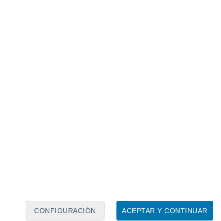
Calendario lunar
Lun
Mar
Mié
Jue
Vie
Sáb
Dom
6
7
8
9
10
11
12
13
14
15
16
17
18
19
CONFIGURACIÓN
ACEPTAR Y CONTINUAR