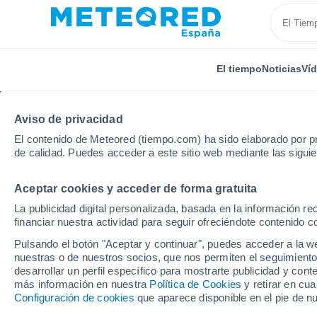
El tiempo
Noticias
Ví
Aviso de privacidad
El contenido de Meteored (tiempo.com) ha sido elaborado por pr
de calidad. Puedes acceder a este sitio web mediante las sigui
Aceptar cookies y acceder de forma gratuita
Inicio
Francia
Gran Este
Mosela
Léning
La publicidad digital personalizada, basada en la información r
financiar nuestra actividad para seguir ofreciéndote contenido c
El Tiempo en Léning
Pulsando el botón "Aceptar y continuar", puedes acceder a la w
nuestras o de nuestros socios, que nos permiten el seguimiento
18:13
Jueves
desarrollar un perfil específico para mostrarte publicidad y co
más información en nuestra
Política de Cookies
y retirar en cu
Configuración de cookies
que aparece disponible en el pie de n
Cubierto