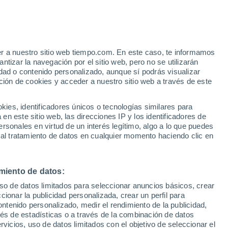
er a nuestro sitio web tiempo.com. En este caso, te informamos
/h
tizar la navegación por el sitio web, pero no se utilizarán
dad o contenido personalizado, aunque sí podrás visualizar
ción de cookies y acceder a nuestro sitio web a través de este
 de
es, identificadores únicos o tecnologías similares para
n este sitio web, las direcciones IP y los identificadores de
rsonales en virtud de un interés legítimo, algo a lo que puedes
 lluvia
Radar de lluvia
Satélites
Modelos
 al tratamiento de datos en cualquier momento haciendo clic en
miento de datos:
omingo
Lunes
Martes
Miércoles
uso de datos limitados para seleccionar anuncios básicos, crear
9 Ago
10 Ago
11 Ago
12 Ago
ccionar la publicidad personalizada, crear un perfil para
ontenido personalizado, medir el rendimiento de la publicidad,
vés de estadísticas o a través de la combinación de datos
rvicios, uso de datos limitados con el objetivo de seleccionar el