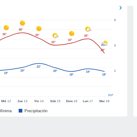
6
38°
36°
35°
35°
33°
32°
4
28°
22°
20°
2
20°
19°
19°
18°
18°
l/m²
Mié
12
Jue
13
Vie
14
Sáb
15
Dom
16
Lun
17
Mar
18
Mínima
Precipitación