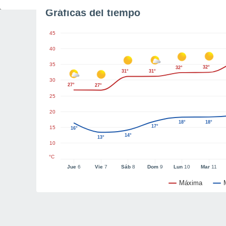
Gráficas del tiempo
45
40
35
32°
32°
31°
31°
30
27°
27°
25
20
18°
18°
17°
15
16°
14°
13°
10
°C
Jue
6
Vie
7
Sáb
8
Dom
9
Lun
10
Mar
11
Máxima