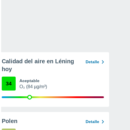
Calidad del aire en Léning
Detalle
hoy
Aceptable
34
O₃ (84 µg/m³)
Polen
Detalle