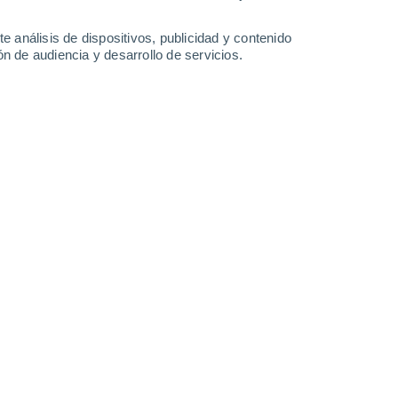
31°
/
17°
32°
/
18°
32°
/
18°
36°
/
19°
e análisis de dispositivos, publicidad y contenido
n de audiencia y desarrollo de servicios.
-
36
km/h
15
-
36
km/h
14
-
27
km/h
12
-
28
km/h
Noroeste
3 Medio
18
-
40 km/h
FPS:
6-10
Noroeste
1 Bajo
19
-
38 km/h
FPS:
no
Noroeste
1 Bajo
18
-
39 km/h
FPS:
no
Noroeste
0 Bajo
15
-
34 km/h
FPS:
no