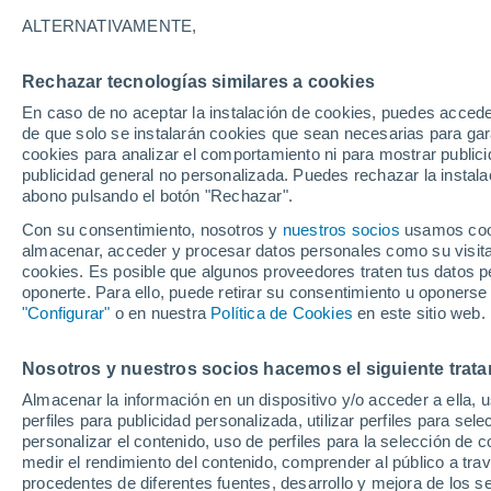
24°
ALTERNATIVAMENTE,
Rechazar tecnologías similares a cookies
Noroeste
En caso de no aceptar la instalación de cookies, puedes acced
Sensación de 25°
19
-
38 km
de que solo se instalarán cookies que sean necesarias para garan
cookies para analizar el comportamiento ni para mostrar publici
publicidad general no personalizada. Puedes rechazar la instala
abono pulsando el botón "Rechazar".
Previsión para el eclipse
Samuel Biener avisa de posibles tormentas y
Con su consentimiento, nosotros y
nuestros socios
usamos cooki
un domo de calor en España
almacenar, acceder y procesar datos personales como su visita e
cookies. Es posible que algunos proveedores traten tus datos pe
El Tiempo 1 - 7 días
Por horas
Actualidad
Mapa de
oponerte. Para ello, puede retirar su consentimiento u oponerse
"Configurar"
o en nuestra
Política de Cookies
en este sitio web.
Nosotros y nuestros socios hacemos el siguiente trata
Mañana
Sábado
D
Hoy
Almacenar la información en un dispositivo y/o acceder a ella, 
7 Ago
8 Ago
6 Ago
perfiles para publicidad personalizada, utilizar perfiles para sele
personalizar el contenido, uso de perfiles para la selección de c
medir el rendimiento del contenido, comprender al público a tra
procedentes de diferentes fuentes, desarrollo y mejora de los se