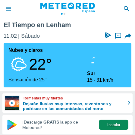
El Tiempo en Lenham
privacidad
11:02
Sábado
...
o de
tiempo.com)
borado por
Nubes y claros
es para
22°
ue la
 que se
e calidad.
Sur
eder a este
Sensación de 25°
15
31 km/h
ediante las
opciones:
Tormentas muy fuertes
ookies y
Dejarán lluvias muy intensas, reventones y
e forma
pedrisco en las comunidades del norte
d digital
¡Descarga
GRATIS
la app de
Instalar
ada, basada
Meteored!
mación