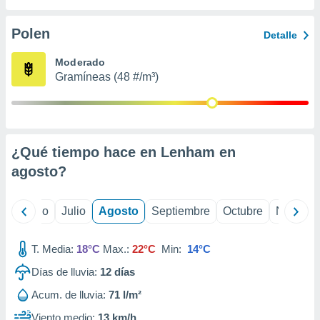
 seleccionar
o.
Polen
Detalle
calización
precisa e
Moderado
ión mediante
Gramíneas (48 #/m³)
, publicidad
dos,
 publicidad
,
¿Qué tiempo hace en Lenham en
ón de
agosto
?
 desarrollo
s.
tros 1199
yo
Junio
Julio
Agosto
Septiembre
Octubre
Noviemb
ios
T. Media:
18°C
Max.:
22°C
Min:
14°C
Días de lluvia:
12
días
Acum. de lluvia:
71 l/m²
Viento medio:
13 km/h