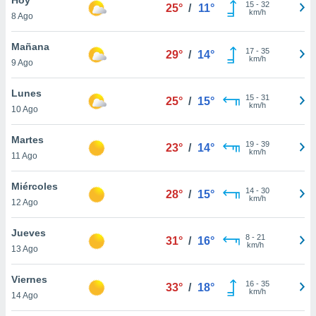
15
-
32
25°
/
11°
km/h
8 Ago
do en
 mismo.
sultar más
Mañana
17
-
35
29°
/
14°
 en nuestra
km/h
9 Ago
 Cookies
y
ualquier
Lunes
15
-
31
25°
/
15°
km/h
10 Ago
ento
 botón
ación de
Martes
19
-
39
23°
/
14°
kies
km/h
11 Ago
 disponible
e nuestra
Miércoles
14
-
30
.
28°
/
15°
km/h
12 Ago
IVAMENTE,
Jueves
8
-
21
31°
/
16°
km/h
13 Ago
as
 a cookies
Viernes
16
-
35
33°
/
18°
km/h
 no aceptar
14 Ago
ón de