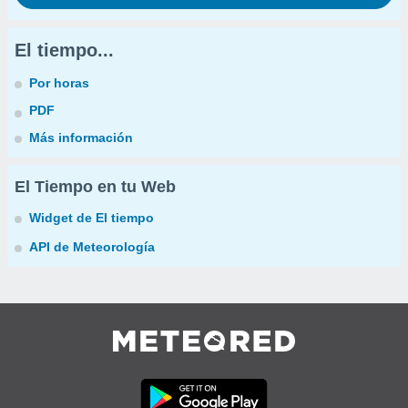
El tiempo...
Por horas
PDF
Más información
El Tiempo en tu Web
Widget de El tiempo
API de Meteorología