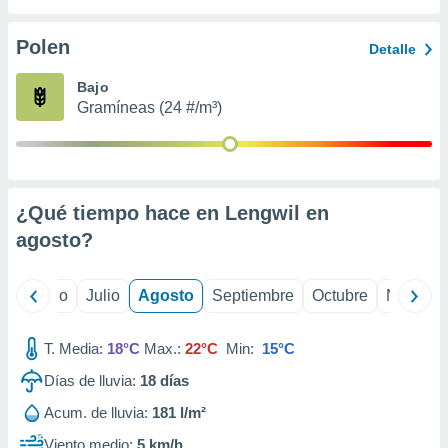
 seleccionar
o.
Polen
Detalle
calización
precisa e
Bajo
ión mediante
Gramíneas (24 #/m³)
, publicidad
dos,
 publicidad
,
¿Qué tiempo hace en Lengwil en
ón de
agosto
?
 desarrollo
s.
tros 1199
yo
Junio
Julio
Agosto
Septiembre
Octubre
Noviemb
ios
T. Media:
18°C
Max.:
22°C
Min:
15°C
Días de lluvia:
18
días
Acum. de lluvia:
181 l/m²
Viento medio:
5 km/h