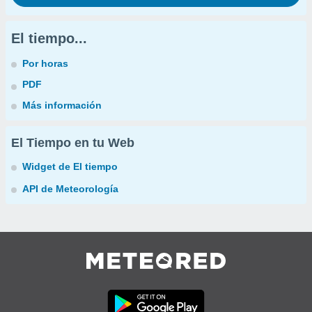
El tiempo...
Por horas
PDF
Más información
El Tiempo en tu Web
Widget de El tiempo
API de Meteorología