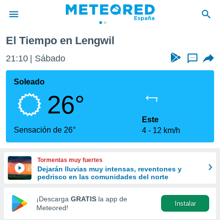
El Tiempo en Lengwil
privacidad
21:10
Sábado
...
o de
tiempo.com)
borado por
Soleado
es para
26°
ue la
 que se
e calidad.
Este
eder a este
Sensación de 26°
4
12 km/h
ediante las
opciones:
Tormentas muy fuertes
ookies y
Dejarán lluvias muy intensas, reventones y
e forma
pedrisco en las comunidades del norte
d digital
¡Descarga
GRATIS
la app de
Instalar
ada, basada
Meteored!
mación