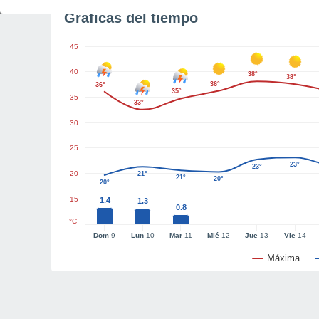
Gráficas del tiempo
45
40
38°
38°
36°
36°
35°
35
33°
30
25
23°
23°
20
21°
21°
20°
20°
15
1.4
1.3
0.8
°C
Dom
9
Lun
10
Mar
11
Mié
12
Jue
13
Vie
14
Máxima