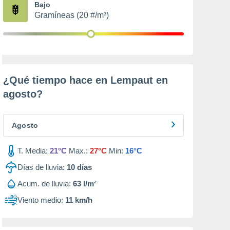
Bajo
Gramíneas (20 #/m³)
¿Qué tiempo hace en Lempaut en
agosto
?
Agosto
T. Media:
21°C
Max.:
27°C
Min:
16°C
Días de lluvia:
10
días
Acum. de lluvia:
63 l/m²
Viento medio:
11 km/h