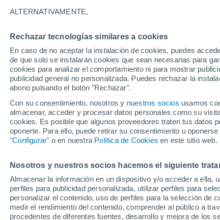
31°
ALTERNATIVAMENTE,
Rechazar tecnologías similares a cookies
UV
4 Medi
En caso de no aceptar la instalación de cookies, puedes acced
Sensación de 33°
FPS
6-10
de que solo se instalarán cookies que sean necesarias para garan
cookies para analizar el comportamiento ni para mostrar publici
publicidad general no personalizada. Puedes rechazar la instala
abono pulsando el botón "Rechazar".
¿Lloverá en el eclipse?
Consulta el mapa de nubes y lluvia para el
Con su consentimiento, nosotros y
nuestros socios
usamos cooki
miércoles en España
almacenar, acceder y procesar datos personales como su visita e
cookies. Es posible que algunos proveedores traten tus datos pe
El Tiempo 1 - 7 días
Por horas
Actualidad
Mapa de
oponerte. Para ello, puede retirar su consentimiento u oponerse
"Configurar"
o en nuestra
Política de Cookies
en este sitio web.
Nosotros y nuestros socios hacemos el siguiente trata
Mañana
Martes
M
Hoy
Almacenar la información en un dispositivo y/o acceder a ella, 
10 Ago
11 Ago
9 Ago
perfiles para publicidad personalizada, utilizar perfiles para sele
personalizar el contenido, uso de perfiles para la selección de c
medir el rendimiento del contenido, comprender al público a tra
procedentes de diferentes fuentes, desarrollo y mejora de los se
50%
50%
60%