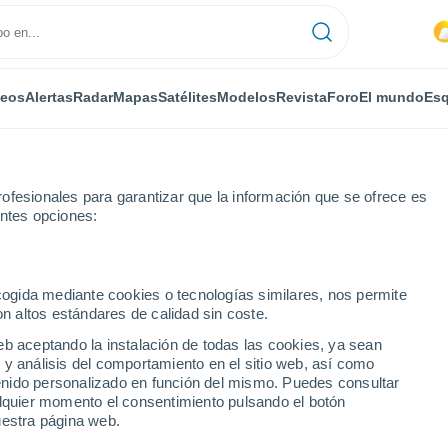
deos
Alertas
Radar
Mapas
Satélites
Modelos
Revista
Foro
El mundo
Esq
ofesionales para garantizar que la información que se ofrece es
entes opciones:
ecogida mediante cookies o tecnologías similares, nos permite
on altos estándares de calidad sin coste.
eb aceptando la instalación de todas las cookies, ya sean
 y análisis del comportamiento en el sitio web, así como
...
ntenido personalizado en función del mismo. Puedes consultar
alquier momento el consentimiento pulsando el botón
Por horas
uestra página web.
Riesgo de tormentas en las
próximas horas