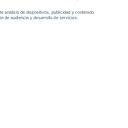
36°
/
20°
38°
/
23°
38°
/
23°
36°
/
22°
e análisis de dispositivos, publicidad y contenido
n de audiencia y desarrollo de servicios.
-
19
km/h
7
-
21
km/h
7
-
21
km/h
9
-
28
km/h
to
Norte
4 Medio
0
-
17 km/h
FPS:
6-10
Noroeste
5 Medio
7
-
22 km/h
FPS:
6-10
Noroeste
7 Alto
6
-
25 km/h
FPS:
15-25
Sureste
7 Alto
6
-
23 km/h
FPS:
15-25