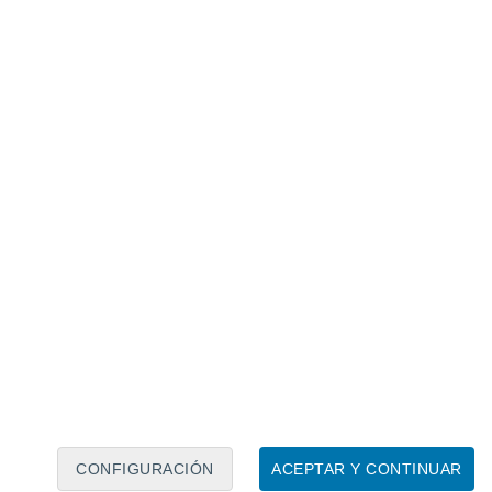
Calendario lunar
Lun
Mar
Mié
Jue
Vie
Sáb
Dom
9
10
11
12
13
14
15
16
17
18
19
20
21
22
CONFIGURACIÓN
ACEPTAR Y CONTINUAR