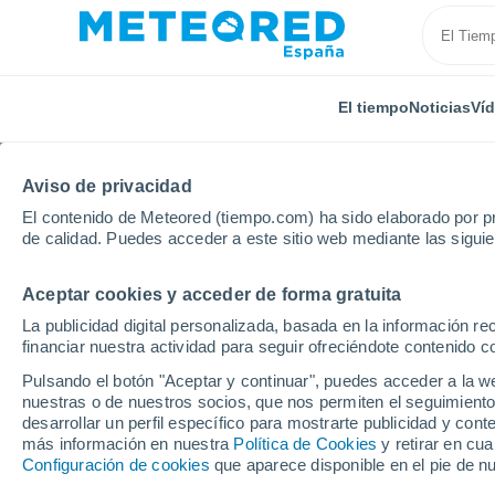
El tiempo
Noticias
Ví
Aviso de privacidad
El contenido de Meteored (tiempo.com) ha sido elaborado por pr
de calidad. Puedes acceder a este sitio web mediante las sigui
Aceptar cookies y acceder de forma gratuita
Inicio
Francia
Occitania
Tarn
Lempaut
La publicidad digital personalizada, basada en la información r
financiar nuestra actividad para seguir ofreciéndote contenido c
El Tiempo en Lempaut
Pulsando el botón "Aceptar y continuar", puedes acceder a la w
nuestras o de nuestros socios, que nos permiten el seguimiento
11:11
Domingo
desarrollar un perfil específico para mostrarte publicidad y co
más información en nuestra
Política de Cookies
y retirar en cu
Configuración de cookies
que aparece disponible en el pie de n
Soleado