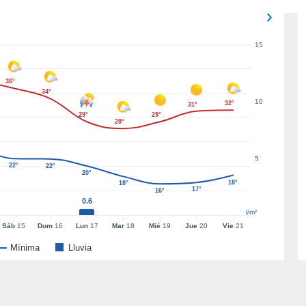
15
36°
34°
10
32°
31°
29°
29°
28°
5
22°
22°
20°
18°
18°
17°
16°
0.6
l/m²
Sáb
15
Dom
16
Lun
17
Mar
18
Mié
19
Jue
20
Vie
21
Mínima
Lluvia