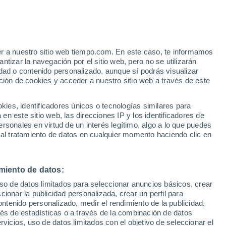
Aviso de nivel amarillo
Alerta moderada por altas
temperaturas en Lempaut hoy
o
er a nuestro sitio web tiempo.com. En este caso, te informamos
tizar la navegación por el sitio web, pero no se utilizarán
dad o contenido personalizado, aunque sí podrás visualizar
ción de cookies y acceder a nuestro sitio web a través de este
es, identificadores únicos o tecnologías similares para
n este sitio web, las direcciones IP y los identificadores de
rsonales en virtud de un interés legítimo, algo a lo que puedes
 lluvia
Radar de lluvia
Satélites
Modelos
 al tratamiento de datos en cualquier momento haciendo clic en
miento de datos:
iércoles
Jueves
Viernes
Sábado
uso de datos limitados para seleccionar anuncios básicos, crear
12 Ago
13 Ago
14 Ago
15 Ago
ccionar la publicidad personalizada, crear un perfil para
ontenido personalizado, medir el rendimiento de la publicidad,
vés de estadísticas o a través de la combinación de datos
rvicios, uso de datos limitados con el objetivo de seleccionar el