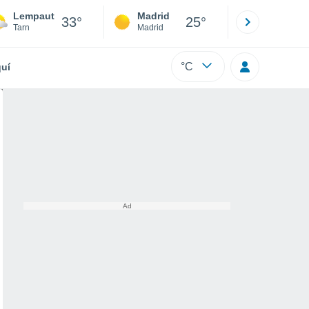
Lempaut
Madrid
Barcelona
33°
25°
Tarn
Madrid
Barcelona
°C
uí