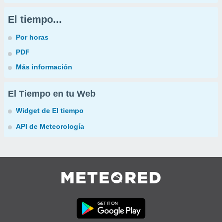
El tiempo...
Por horas
PDF
Más información
El Tiempo en tu Web
Widget de El tiempo
API de Meteorología