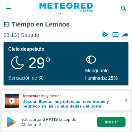
El Tiempo en Lemnos
privacidad
23:13
Sábado
...
o de
tiempo.com)
borado por
Cielo despejado
es para
29°
ue la
 que se
e calidad.
Menguante
eder a este
Sensación de 30°
Iluminada:
25%
ediante las
opciones:
Tormentas muy fuertes
ookies y
Dejarán lluvias muy intensas, reventones y
e forma
pedrisco en las comunidades del norte
d digital
¡Descarga
GRATIS
la app de
Instalar
ada, basada
Meteored!
mación