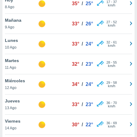
17
-
37
35°
/
25°
km/h
8 Ago
do en
 mismo.
sultar más
Mañana
27
-
52
33°
/
26°
 en nuestra
km/h
9 Ago
 Cookies
y
ualquier
Lunes
32
-
61
33°
/
24°
km/h
10 Ago
ento
 botón
ación de
Martes
28
-
55
32°
/
23°
kies
km/h
11 Ago
 disponible
e nuestra
Miércoles
29
-
58
.
34°
/
24°
km/h
12 Ago
IVAMENTE,
Jueves
36
-
70
33°
/
23°
km/h
13 Ago
as
 a cookies
Viernes
36
-
69
30°
/
22°
km/h
 no aceptar
14 Ago
ón de