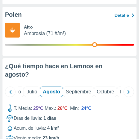
 seleccionar
o.
Polen
Detalle
calización
precisa e
Alto
ión mediante
Ambrosía (71 #/m³)
, publicidad
dos,
 publicidad
,
¿Qué tiempo hace en Lemnos en
ón de
agosto
?
 desarrollo
s.
tros 1199
yo
Junio
Julio
Agosto
Septiembre
Octubre
Noviemb
ios
T. Media:
25°C
Max.:
26°C
Min:
24°C
Días de lluvia:
1
días
Acum. de lluvia:
4 l/m²
Viento medio:
23 km/h