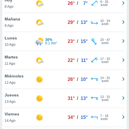
9
-
25
26°
/
7°
km/h
8 Ago
do en
 mismo.
sultar más
Mañana
10
-
24
29°
/
13°
 en nuestra
km/h
9 Ago
 Cookies
y
ualquier
Lunes
30%
23
-
47
23°
/
15°
0.1 l/m²
km/h
10 Ago
ento
 botón
ación de
Martes
17
-
32
22°
/
11°
kies
km/h
11 Ago
 disponible
e nuestra
Miércoles
14
-
31
.
26°
/
10°
km/h
12 Ago
IVAMENTE,
Jueves
13
-
31
31°
/
13°
km/h
13 Ago
as
 a cookies
Viernes
7
-
18
34°
/
15°
km/h
 no aceptar
14 Ago
ón de