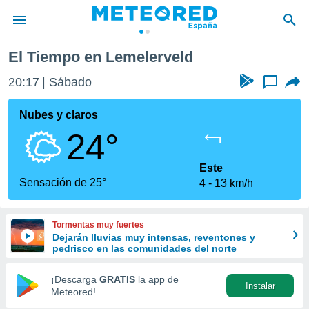
El Tiempo en Lemelerveld
privacidad
20:17
Sábado
...
o de
tiempo.com)
borado por
Nubes y claros
es para
24°
ue la
 que se
e calidad.
Este
eder a este
Sensación de 25°
4
13 km/h
ediante las
opciones:
Tormentas muy fuertes
ookies y
Dejarán lluvias muy intensas, reventones y
e forma
pedrisco en las comunidades del norte
d digital
¡Descarga
GRATIS
la app de
Instalar
ada, basada
Meteored!
mación