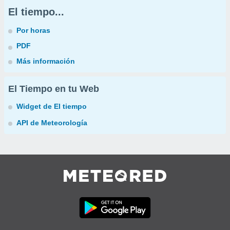
El tiempo...
Por horas
PDF
Más información
El Tiempo en tu Web
Widget de El tiempo
API de Meteorología