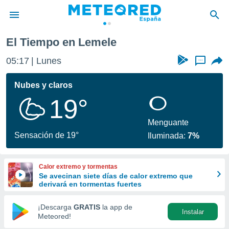
El Tiempo en Lemele
privacidad
05:17
Lunes
...
o de
tiempo.com)
borado por
Nubes y claros
es para
19°
ue la
 que se
e calidad.
Menguante
eder a este
Sensación de 19°
Iluminada:
7%
ediante las
opciones:
Calor extremo y tormentas
ookies y
Se avecinan siete días de calor extremo que
e forma
derivará en tormentas fuertes
d digital
¡Descarga
GRATIS
la app de
Instalar
ada, basada
Meteored!
mación