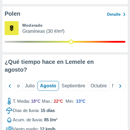
 seleccionar
o.
Polen
Detalle
calización
precisa e
Moderado
ión mediante
Gramíneas (30 #/m³)
, publicidad
dos,
 publicidad
,
¿Qué tiempo hace en Lemele en
ón de
agosto
?
 desarrollo
s.
tros 1199
yo
Junio
Julio
Agosto
Septiembre
Octubre
Noviemb
ios
T. Media:
18°C
Max.:
22°C
Min:
13°C
Días de lluvia:
15
días
Acum. de lluvia:
85 l/m²
Viento medio:
12 km/h