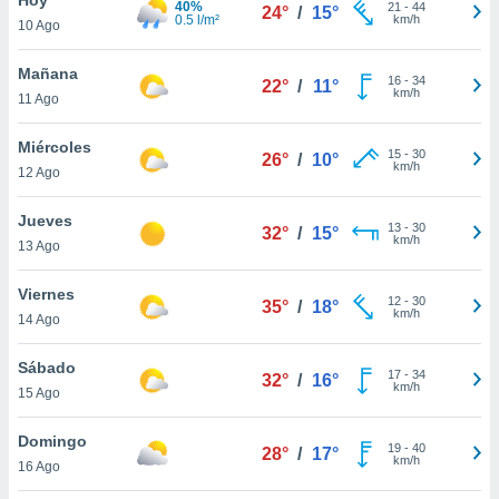
40%
21
-
44
24°
/
15°
0.5 l/m²
km/h
10 Ago
do en
 mismo.
sultar más
Mañana
16
-
34
22°
/
11°
 en nuestra
km/h
11 Ago
 Cookies
y
ualquier
Miércoles
15
-
30
26°
/
10°
km/h
12 Ago
ento
 botón
ación de
Jueves
13
-
30
32°
/
15°
kies
km/h
13 Ago
 disponible
e nuestra
Viernes
12
-
30
.
35°
/
18°
km/h
14 Ago
IVAMENTE,
Sábado
17
-
34
32°
/
16°
km/h
15 Ago
as
 a cookies
Domingo
19
-
40
28°
/
17°
km/h
 no aceptar
16 Ago
ón de