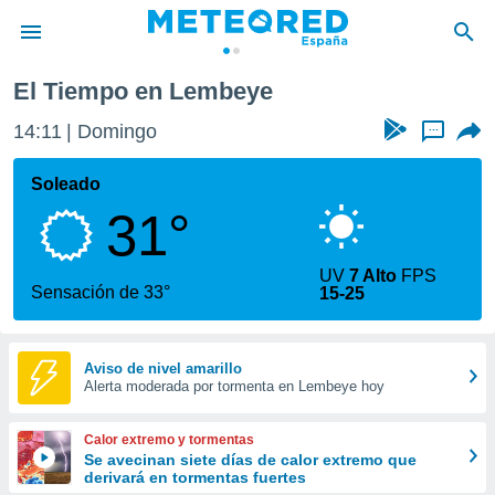
beye
El Tiempo en Lembeye
privacidad
14:11
Domingo
...
o de
tiempo.com)
borado por
Soleado
es para
31°
ue la
 que se
e calidad.
UV
7 Alto
FPS
eder a este
Sensación de 33°
15-25
ediante las
opciones:
ookies y
Aviso de nivel amarillo
Alerta moderada por tormenta en Lembeye hoy
e forma
d digital
Calor extremo y tormentas
ada, basada
Se avecinan siete días de calor extremo que
derivará en tormentas fuertes
mación