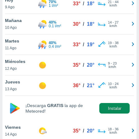
70%
21
-
44
33°
/
18°
1 l/m²
km/h
9 Ago
do en
 mismo.
sultar más
Mañana
40%
14
-
27
30°
/
18°
 en nuestra
0.1 l/m²
km/h
10 Ago
 Cookies
y
ualquier
Martes
40%
19
-
38
33°
/
19°
0.4 l/m²
km/h
11 Ago
ento
 botón
ación de
Miércoles
9
-
23
35°
/
20°
kies
km/h
12 Ago
 disponible
e nuestra
Jueves
10
-
24
.
36°
/
21°
km/h
13 Ago
IVAMENTE,
¡Descarga
GRATIS
la app de
Instalar
Meteored!
as
 a cookies
Viernes
 no aceptar
18
-
36
35°
/
20°
km/h
14 Ago
ón de