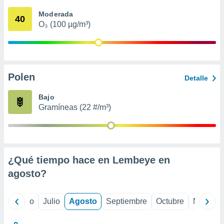
 seleccionar
o.
Moderada
40
O₃ (100 µg/m³)
calización
precisa e
ión mediante
, publicidad
Polen
Detalle
dos,
 publicidad
Bajo
,
Gramíneas (22 #/m³)
ón de
 desarrollo
s.
tros 1199
ios
¿Qué tiempo hace en Lembeye en
agosto
?
yo
Junio
Julio
Agosto
Septiembre
Octubre
Noviemb