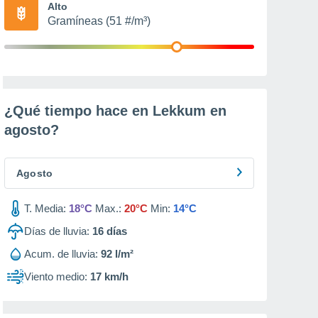
Alto
Gramíneas (51 #/m³)
¿Qué tiempo hace en Lekkum en
agosto
?
Agosto
T. Media:
18°C
Max.:
20°C
Min:
14°C
Días de lluvia:
16
días
Acum. de lluvia:
92 l/m²
Viento medio:
17 km/h