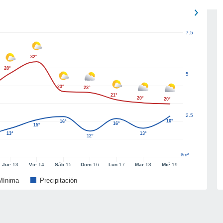
7.5
32°
28°
5
23°
23°
21°
20°
20°
2.5
16°
16°
16°
15°
13°
13°
12°
l/m²
Jue
13
Vie
14
Sáb
15
Dom
16
Lun
17
Mar
18
Mié
19
Mínima
Precipitación