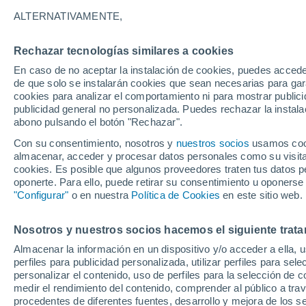
19°
ALTERNATIVAMENTE,
Rechazar tecnologías similares a cookies
UV
4 Medi
En caso de no aceptar la instalación de cookies, puedes acced
Sensación de 19°
FPS
6-10
de que solo se instalarán cookies que sean necesarias para garan
cookies para analizar el comportamiento ni para mostrar publici
publicidad general no personalizada. Puedes rechazar la instala
abono pulsando el botón "Rechazar".
Tormentas fuertes
Esta tarde las tormentas dejarán fenómenos
Con su consentimiento, nosotros y
nuestros socios
usamos cooki
adversos en 6 comunidades
almacenar, acceder y procesar datos personales como su visita e
cookies. Es posible que algunos proveedores traten tus datos pe
El Tiempo 1 - 7 días
Por horas
Actualidad
Mapa de
oponerte. Para ello, puede retirar su consentimiento u oponerse
"Configurar"
o en nuestra
Política de Cookies
en este sitio web.
Nosotros y nuestros socios hacemos el siguiente trata
Mañana
Domingo
Hoy
Almacenar la información en un dispositivo y/o acceder a ella, 
8 Ago
9 Ago
7 Ago
perfiles para publicidad personalizada, utilizar perfiles para sele
personalizar el contenido, uso de perfiles para la selección de c
medir el rendimiento del contenido, comprender al público a tra
procedentes de diferentes fuentes, desarrollo y mejora de los se
0%