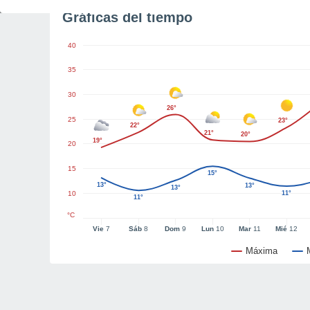
Gráficas del tiempo
40
35
30
26°
25
23°
22°
21°
20°
19°
20
15
15°
13°
13°
13°
10
11°
11°
°C
Vie
7
Sáb
8
Dom
9
Lun
10
Mar
11
Mié
12
Máxima