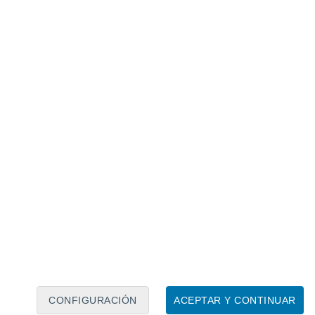
Calendario lunar
Lun
Mar
Mié
Jue
Vie
Sáb
Dom
7
8
9
10
11
12
13
14
15
16
17
18
19
20
CONFIGURACIÓN
ACEPTAR Y CONTINUAR