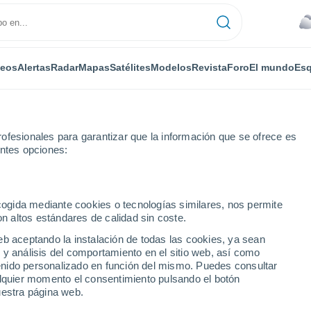
deos
Alertas
Radar
Mapas
Satélites
Modelos
Revista
Foro
El mundo
Esq
ofesionales para garantizar que la información que se ofrece es
entes opciones:
ecogida mediante cookies o tecnologías similares, nos permite
on altos estándares de calidad sin coste.
eb aceptando la instalación de todas las cookies, ya sean
 y análisis del comportamiento en el sitio web, así como
...
ntenido personalizado en función del mismo. Puedes consultar
alquier momento el consentimiento pulsando el botón
Por horas
uestra página web.
Cielos cubiertos en las próximas
horas