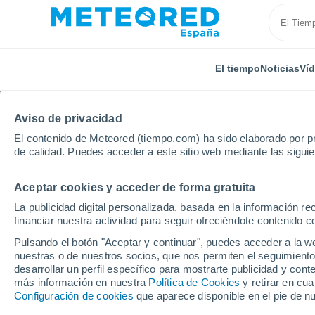
El tiempo
Noticias
Ví
Aviso de privacidad
El contenido de Meteored (tiempo.com) ha sido elaborado por pr
de calidad. Puedes acceder a este sitio web mediante las sigui
Aceptar cookies y acceder de forma gratuita
Inicio
Holanda
Provincia de Frisia
Lekkum
La publicidad digital personalizada, basada en la información r
financiar nuestra actividad para seguir ofreciéndote contenido c
El Tiempo en Lekkum
Pulsando el botón "Aceptar y continuar", puedes acceder a la w
nuestras o de nuestros socios, que nos permiten el seguimiento
15:27
Viernes
desarrollar un perfil específico para mostrarte publicidad y co
más información en nuestra
Política de Cookies
y retirar en cu
Configuración de cookies
que aparece disponible en el pie de n
Cubierto