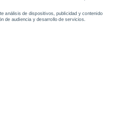
21°
/
15°
20°
/
13°
23°
/
11°
28°
/
13°
e análisis de dispositivos, publicidad y contenido
n de audiencia y desarrollo de servicios.
-
43
km/h
15
-
32
km/h
19
-
38
km/h
14
-
28
km/h
o
Suroeste
4 Medio
11
-
18 km/h
FPS:
6-10
Oeste
3 Medio
11
-
22 km/h
FPS:
6-10
Noroeste
2 Bajo
14
-
31 km/h
FPS:
no
uboso
Noroeste
1 Bajo
14
-
29 km/h
FPS:
no