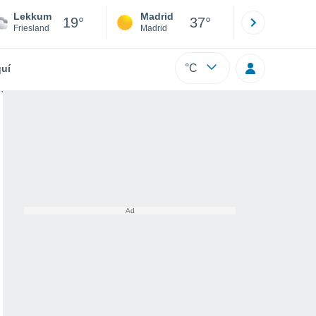
Lekkum
Madrid
Barcelona
19°
37°
Friesland
Madrid
Barcelona
°C
uí