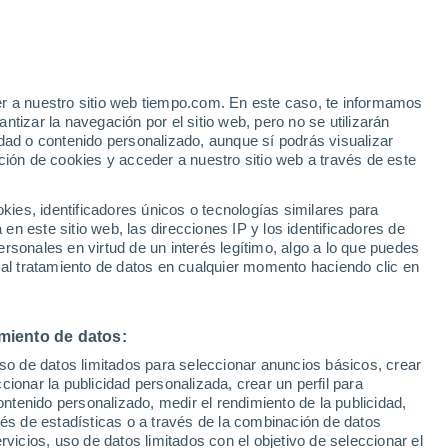
o
er a nuestro sitio web tiempo.com. En este caso, te informamos
tizar la navegación por el sitio web, pero no se utilizarán
dad o contenido personalizado, aunque sí podrás visualizar
ción de cookies y acceder a nuestro sitio web a través de este
es, identificadores únicos o tecnologías similares para
n este sitio web, las direcciones IP y los identificadores de
rsonales en virtud de un interés legítimo, algo a lo que puedes
 lluvia
Radar de lluvia
Satélites
Modelos
 al tratamiento de datos en cualquier momento haciendo clic en
miento de datos:
Lunes
Martes
Miércoles
Jueves
uso de datos limitados para seleccionar anuncios básicos, crear
10 Ago
11 Ago
12 Ago
13 Ago
ccionar la publicidad personalizada, crear un perfil para
ontenido personalizado, medir el rendimiento de la publicidad,
vés de estadísticas o a través de la combinación de datos
rvicios, uso de datos limitados con el objetivo de seleccionar el