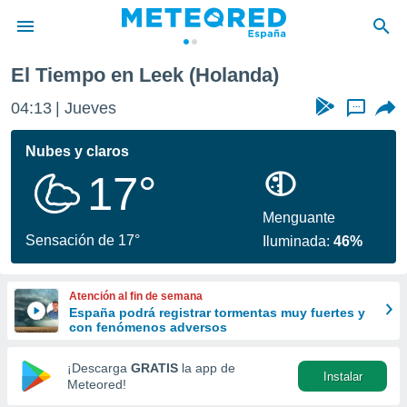
El Tiempo en Leek (Holanda)
privacidad
04:13
Jueves
...
o de
tiempo.com)
borado por
Nubes y claros
es para
17°
ue la
 que se
e calidad.
Menguante
eder a este
Sensación de 17°
Iluminada:
46%
ediante las
opciones:
Atención al fin de semana
ookies y
España podrá registrar tormentas muy fuertes y
e forma
con fenómenos adversos
d digital
¡Descarga
GRATIS
la app de
Instalar
ada, basada
Meteored!
mación