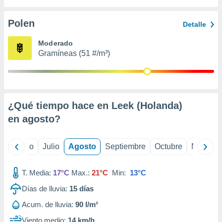
 seleccionar
o.
Polen
Detalle
calización
precisa e
Moderado
ión mediante
Gramíneas (51 #/m³)
, publicidad
dos,
 publicidad
,
¿Qué tiempo hace en Leek (Holanda)
ón de
en
agosto
?
 desarrollo
s.
tros 1199
yo
Junio
Julio
Agosto
Septiembre
Octubre
Noviemb
ios
T. Media:
17°C
Max.:
21°C
Min:
13°C
Días de lluvia:
15
días
Acum. de lluvia:
90 l/m²
Viento medio:
14 km/h