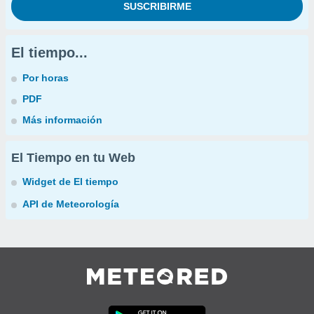
El tiempo...
Por horas
PDF
Más información
El Tiempo en tu Web
Widget de El tiempo
API de Meteorología