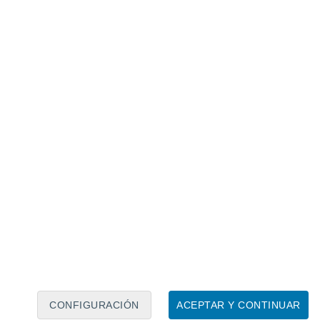
Calendario lunar
Lun
Mar
Mié
Jue
Vie
Sáb
Dom
8
9
10
11
12
13
14
15
16
17
18
19
20
21
CONFIGURACIÓN
ACEPTAR Y CONTINUAR