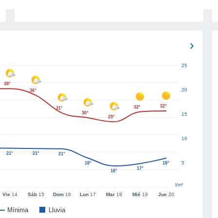
25
38°
20
36°
32°
32°
31°
30°
15
29°
10
21°
21°
21°
5
18°
18°
17°
16°
l/m²
Vie
14
Sáb
15
Dom
16
Lun
17
Mar
18
Mié
19
Jue
20
Mínima
Lluvia