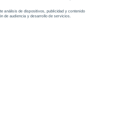
0.4 l/m²
36°
/
22°
37°
/
20°
38°
/
21°
38°
/
21°
e análisis de dispositivos, publicidad y contenido
n de audiencia y desarrollo de servicios.
-
29
km/h
9
-
23
km/h
13
-
25
km/h
12
-
28
km/h
to
Norte
0 Bajo
1
-
6 km/h
FPS:
no
Suroeste
0 Bajo
4
-
6 km/h
FPS:
no
Suroeste
0 Bajo
4
-
9 km/h
FPS:
no
Suroeste
0 Bajo
6
-
9 km/h
FPS:
no