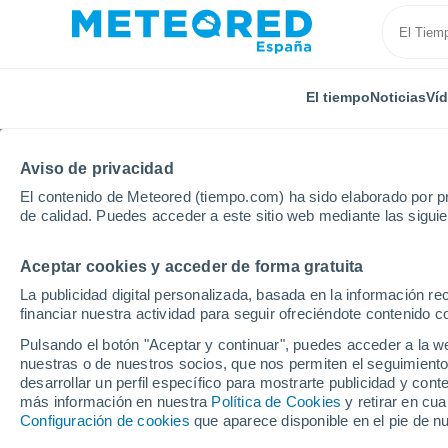
El tiempo
Noticias
Ví
Aviso de privacidad
El contenido de Meteored (tiempo.com) ha sido elaborado por pr
de calidad. Puedes acceder a este sitio web mediante las sigui
Aceptar cookies y acceder de forma gratuita
Inicio
Francia
Occitania
Gers
Lectoure
La publicidad digital personalizada, basada en la información r
financiar nuestra actividad para seguir ofreciéndote contenido c
El Tiempo en Lectoure
Pulsando el botón "Aceptar y continuar", puedes acceder a la w
nuestras o de nuestros socios, que nos permiten el seguimiento
04:24
Sábado
desarrollar un perfil específico para mostrarte publicidad y co
más información en nuestra
Política de Cookies
y retirar en cu
Configuración de cookies
que aparece disponible en el pie de n
Cielo despejado