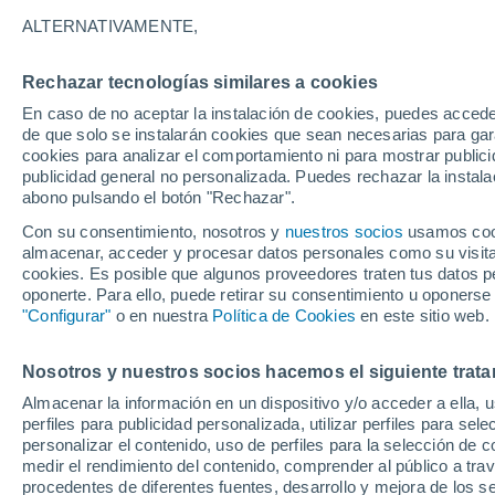
22°
ALTERNATIVAMENTE,
Rechazar tecnologías similares a cookies
Menguant
En caso de no aceptar la instalación de cookies, puedes acced
Iluminada
Sensación de 25°
de que solo se instalarán cookies que sean necesarias para garan
cookies para analizar el comportamiento ni para mostrar publici
publicidad general no personalizada. Puedes rechazar la instala
abono pulsando el botón "Rechazar".
Llega una vaguada
Este fin de semana dejará tormentas con lluv
Con su consentimiento, nosotros y
nuestros socios
usamos cooki
fuertes y granizo en España
almacenar, acceder y procesar datos personales como su visita e
cookies. Es posible que algunos proveedores traten tus datos pe
El Tiempo 1 - 7 días
Por horas
Actualidad
Mapa de
oponerte. Para ello, puede retirar su consentimiento u oponerse
"Configurar"
o en nuestra
Política de Cookies
en este sitio web.
Nosotros y nuestros socios hacemos el siguiente trata
Mañana
Lunes
Hoy
Almacenar la información en un dispositivo y/o acceder a ella, 
9 Ago
10 Ago
8 Ago
perfiles para publicidad personalizada, utilizar perfiles para sele
personalizar el contenido, uso de perfiles para la selección de c
medir el rendimiento del contenido, comprender al público a tra
procedentes de diferentes fuentes, desarrollo y mejora de los se
50%
40%
30%