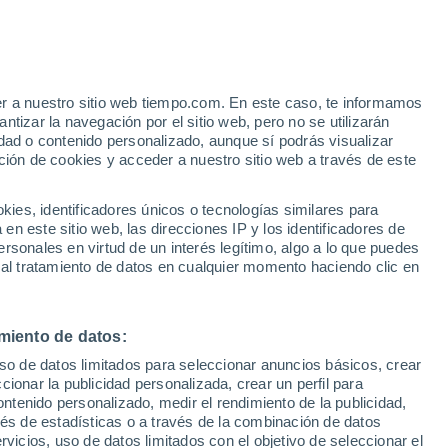
e
er a nuestro sitio web tiempo.com. En este caso, te informamos
:
24%
tizar la navegación por el sitio web, pero no se utilizarán
dad o contenido personalizado, aunque sí podrás visualizar
ción de cookies y acceder a nuestro sitio web a través de este
ias
es, identificadores únicos o tecnologías similares para
n este sitio web, las direcciones IP y los identificadores de
rsonales en virtud de un interés legítimo, algo a lo que puedes
 temperatura
Radar de lluvia
Satélites
Modelos
 al tratamiento de datos en cualquier momento haciendo clic en
miento de datos:
Martes
Miércoles
Jueves
Viernes
uso de datos limitados para seleccionar anuncios básicos, crear
11 Ago
12 Ago
13 Ago
14 Ago
ccionar la publicidad personalizada, crear un perfil para
ontenido personalizado, medir el rendimiento de la publicidad,
vés de estadísticas o a través de la combinación de datos
rvicios, uso de datos limitados con el objetivo de seleccionar el
30%