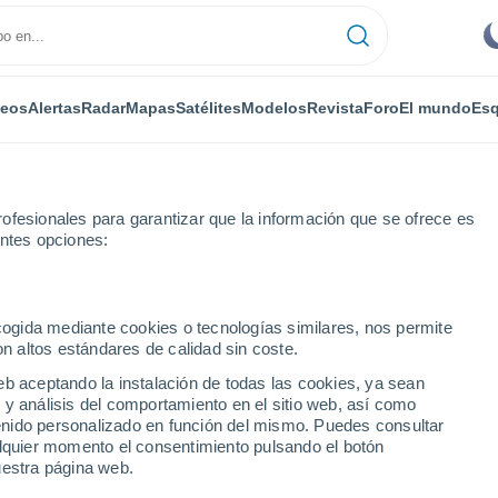
deos
Alertas
Radar
Mapas
Satélites
Modelos
Revista
Foro
El mundo
Esq
ofesionales para garantizar que la información que se ofrece es
entes opciones:
ecogida mediante cookies o tecnologías similares, nos permite
on altos estándares de calidad sin coste.
eb aceptando la instalación de todas las cookies, ya sean
 y análisis del comportamiento en el sitio web, así como
...
ntenido personalizado en función del mismo. Puedes consultar
alquier momento el consentimiento pulsando el botón
Por horas
uestra página web.
Cielos despejados en las
próximas horas