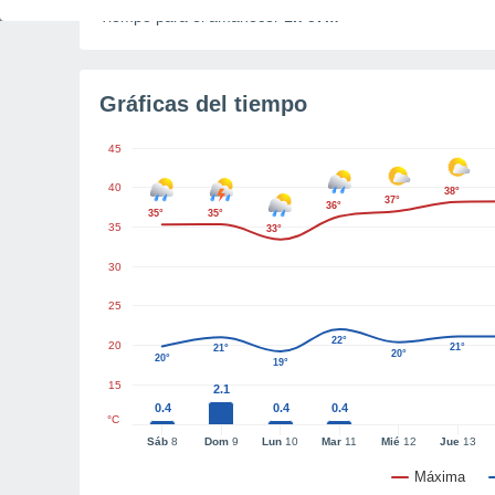
Tiempo para el amanecer
1h 57m
Gráficas del tiempo
45
40
38°
37°
36°
35°
35°
35
33°
30
25
22°
20
21°
21°
20°
20°
19°
15
2.1
0.4
0.4
0.4
°C
Sáb
8
Dom
9
Lun
10
Mar
11
Mié
12
Jue
13
Máxima