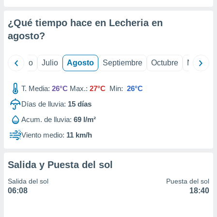
 seleccionar
o.
¿Qué tiempo hace en Lecheria en
calización
precisa e
agosto
?
ión mediante
, publicidad
yo
Junio
Julio
Agosto
Septiembre
Octubre
Noviemb
dos,
T. Media:
26°C
Max.:
27°C
Min:
26°C
 publicidad
,
Días de lluvia:
15
días
ón de
 desarrollo
Acum. de lluvia:
69 l/m²
s.
Viento medio:
11 km/h
tros 1199
ios
Salida y Puesta del sol
Salida del sol
Puesta del sol
06:08
18:40