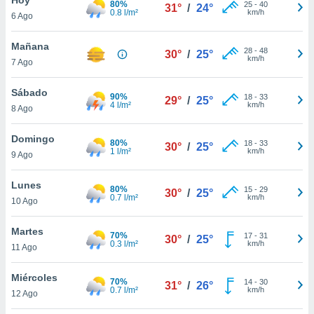
80%
25
-
40
31°
/
24°
0.8 l/m²
km/h
6 Ago
do en
 mismo.
sultar más
Mañana
28
-
48
30°
/
25°
 en nuestra
km/h
7 Ago
 Cookies
y
ualquier
Sábado
90%
18
-
33
29°
/
25°
4 l/m²
km/h
8 Ago
ento
 botón
ación de
Domingo
80%
18
-
33
30°
/
25°
kies
1 l/m²
km/h
9 Ago
 disponible
e nuestra
Lunes
80%
15
-
29
.
30°
/
25°
0.7 l/m²
km/h
10 Ago
IVAMENTE,
Martes
70%
17
-
31
30°
/
25°
0.3 l/m²
km/h
11 Ago
as
 a cookies
Miércoles
70%
14
-
30
31°
/
26°
0.7 l/m²
km/h
 no aceptar
12 Ago
ón de