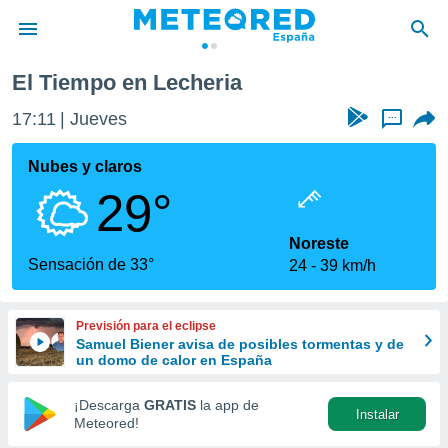
El Tiempo en Lecheria
privacidad
17:11
Jueves
...
o de
tiempo.com)
borado por
Nubes y claros
es para
29°
ue la
 que se
e calidad.
Noreste
eder a este
Sensación de 33°
24
39 km/h
ediante las
opciones:
Previsión para el eclipse
ookies y
Samuel Biener avisa de posibles tormentas y de
e forma
un domo de calor en España
d digital
¡Descarga
GRATIS
la app de
Instalar
ada, basada
Meteored!
mación