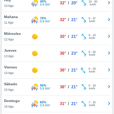
40%
10
-
30
32°
/
20°
0.4 l/m²
km/h
10 Ago
do en
 mismo.
sultar más
Mañana
70%
9
-
37
32°
/
21°
 en nuestra
0.8 l/m²
km/h
11 Ago
 Cookies
y
ualquier
Miércoles
9
-
24
35°
/
21°
km/h
12 Ago
ento
 botón
ación de
Jueves
9
-
26
36°
/
23°
kies
km/h
13 Ago
 disponible
e nuestra
Viernes
9
-
29
.
36°
/
21°
km/h
14 Ago
IVAMENTE,
Sábado
50%
5
-
34
36°
/
21°
0.8 l/m²
km/h
15 Ago
as
 a cookies
Domingo
60%
7
-
32
31°
/
21°
0.9 l/m²
km/h
 no aceptar
16 Ago
ón de