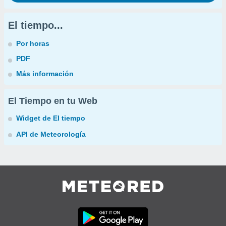
El tiempo...
Por horas
PDF
Más información
El Tiempo en tu Web
Widget de El tiempo
API de Meteorología