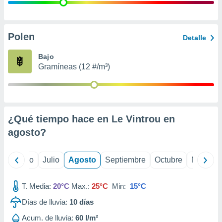
 seleccionar
o.
calización
precisa e
Polen
Detalle
ión mediante
Bajo
, publicidad
Gramíneas (12 #/m³)
dos,
 publicidad
,
ón de
¿Qué tiempo hace en Le Vintrou en
 desarrollo
s.
agosto
?
tros 1199
ios
yo
Junio
Julio
Agosto
Septiembre
Octubre
Noviemb
T. Media:
20°C
Max.:
25°C
Min:
15°C
Días de lluvia:
10
días
Acum. de lluvia:
60 l/m²