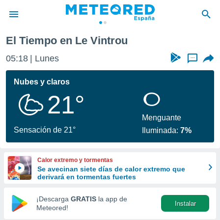
El Tiempo en Le Vintrou
privacidad
05:18
Lunes
...
o de
tiempo.com)
borado por
Nubes y claros
es para
21°
ue la
 que se
e calidad.
Menguante
eder a este
Sensación de 21°
Iluminada:
7%
ediante las
opciones:
Calor extremo y tormentas
ookies y
Se avecinan siete días de calor extremo que
e forma
derivará en tormentas fuertes
d digital
¡Descarga
GRATIS
la app de
Instalar
ada, basada
Meteored!
mación