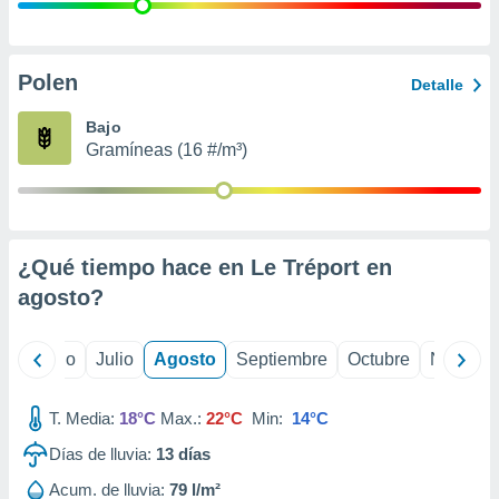
 seleccionar
o.
calización
precisa e
Polen
Detalle
ión mediante
Bajo
, publicidad
Gramíneas (16 #/m³)
dos,
 publicidad
,
ón de
¿Qué tiempo hace en Le Tréport en
 desarrollo
s.
agosto
?
tros 1199
ios
yo
Junio
Julio
Agosto
Septiembre
Octubre
Noviemb
T. Media:
18°C
Max.:
22°C
Min:
14°C
Días de lluvia:
13
días
Acum. de lluvia:
79 l/m²