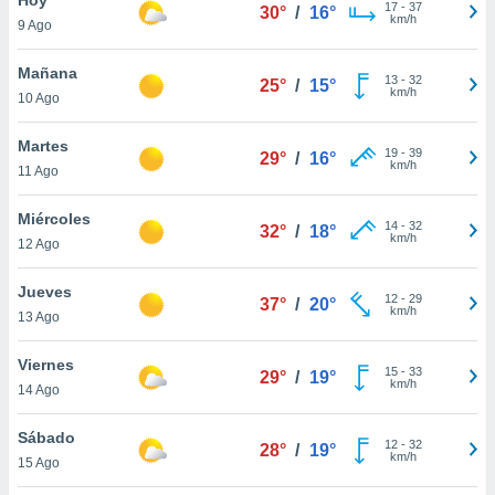
17
-
37
30°
/
16°
km/h
9 Ago
do en
 mismo.
sultar más
Mañana
13
-
32
25°
/
15°
 en nuestra
km/h
10 Ago
 Cookies
y
ualquier
Martes
19
-
39
29°
/
16°
km/h
11 Ago
ento
 botón
ación de
Miércoles
14
-
32
32°
/
18°
kies
km/h
12 Ago
 disponible
e nuestra
Jueves
12
-
29
.
37°
/
20°
km/h
13 Ago
IVAMENTE,
Viernes
15
-
33
29°
/
19°
km/h
14 Ago
as
 a cookies
Sábado
12
-
32
28°
/
19°
km/h
 no aceptar
15 Ago
ón de