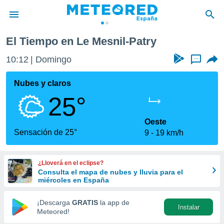
El Tiempo en Le Mesnil-Patry
privacidad
10:12
Domingo
...
o de
tiempo.com)
borado por
Nubes y claros
es para
25°
ue la
 que se
e calidad.
Oeste
eder a este
Sensación de 25°
9
19 km/h
ediante las
opciones:
¿Lloverá en el eclipse?
ookies y
Consulta el mapa de nubes y lluvia para el
e forma
miércoles en España
d digital
¡Descarga
GRATIS
la app de
Instalar
ada, basada
Meteored!
mación