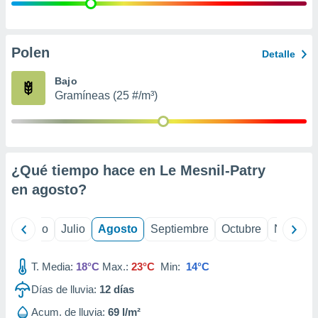
 seleccionar
o.
calización
precisa e
Polen
Detalle
ión mediante
Bajo
, publicidad
Gramíneas (25 #/m³)
dos,
 publicidad
,
ón de
¿Qué tiempo hace en Le Mesnil-Patry
 desarrollo
s.
en
agosto
?
tros 1199
ios
yo
Junio
Julio
Agosto
Septiembre
Octubre
Noviemb
T. Media:
18°C
Max.:
23°C
Min:
14°C
Días de lluvia:
12
días
Acum. de lluvia:
69 l/m²