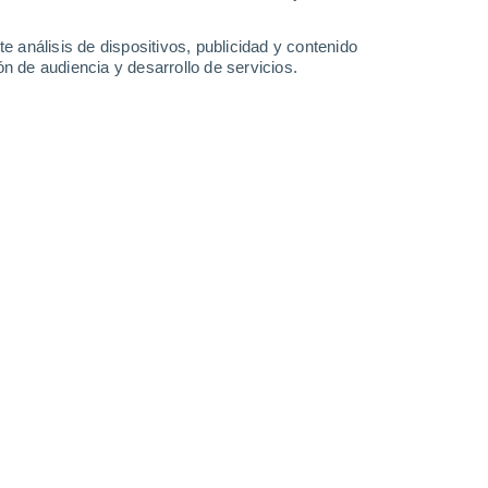
8.1 l/m²
7.5 l/m²
2.7 l/m²
4.4 l/m²
30°
/
24°
30°
/
23°
30°
/
25°
30°
/
26°
e análisis de dispositivos, publicidad y contenido
n de audiencia y desarrollo de servicios.
-
42
km/h
14
-
32
km/h
17
-
35
km/h
20
-
43
km/h
sto
s
Este
1 Bajo
°
15
-
32 km/h
FPS:
no
s
Este
0 Bajo
°
14
-
30 km/h
FPS:
no
s
Este
0 Bajo
°
12
-
26 km/h
FPS:
no
s
Este
0 Bajo
°
10
-
21 km/h
FPS:
no