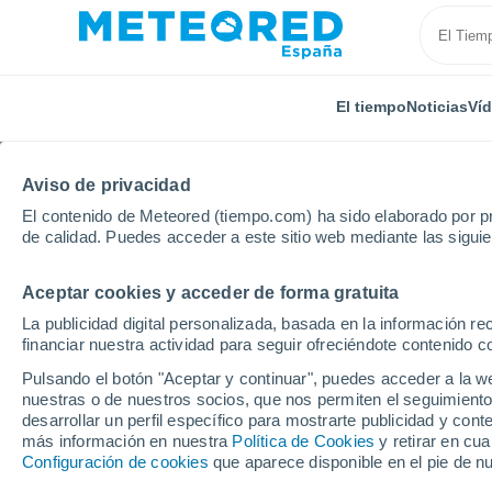
El tiempo
Noticias
Ví
Aviso de privacidad
El contenido de Meteored (tiempo.com) ha sido elaborado por pr
de calidad. Puedes acceder a este sitio web mediante las sigui
Aceptar cookies y acceder de forma gratuita
Inicio
Francia
Ultramar
Departamento de Guad
La publicidad digital personalizada, basada en la información r
financiar nuestra actividad para seguir ofreciéndote contenido c
El Tiempo en Le Gosier
Pulsando el botón "Aceptar y continuar", puedes acceder a la w
nuestras o de nuestros socios, que nos permiten el seguimiento
23:32
Jueves
desarrollar un perfil específico para mostrarte publicidad y co
más información en nuestra
Política de Cookies
y retirar en cu
Configuración de cookies
que aparece disponible en el pie de n
Nubes y claros