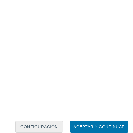
Calendario lunar
Lun
Mar
Mié
Jue
Vie
Sáb
Dom
6
7
8
9
10
11
12
13
14
15
16
17
18
19
CONFIGURACIÓN
ACEPTAR Y CONTINUAR