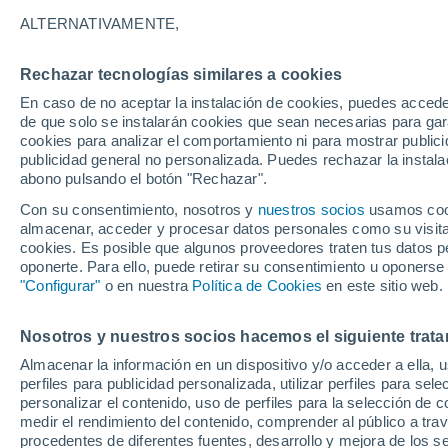
27°
ALTERNATIVAMENTE,
Rechazar tecnologías similares a cookies
Menguant
En caso de no aceptar la instalación de cookies, puedes acced
Iluminada
Sensación de 29°
de que solo se instalarán cookies que sean necesarias para garan
cookies para analizar el comportamiento ni para mostrar publici
publicidad general no personalizada. Puedes rechazar la instala
abono pulsando el botón "Rechazar".
Previsión para el eclipse
Samuel Biener avisa de posibles tormentas y
Con su consentimiento, nosotros y
nuestros socios
usamos cooki
un domo de calor en España
almacenar, acceder y procesar datos personales como su visita e
cookies. Es posible que algunos proveedores traten tus datos pe
El Tiempo 1 - 7 días
Por horas
Actualidad
Mapa d
oponerte. Para ello, puede retirar su consentimiento u oponerse
"Configurar"
o en nuestra
Política de Cookies
en este sitio web.
Nosotros y nuestros socios hacemos el siguiente trata
Mañana
Sábado
D
Hoy
Almacenar la información en un dispositivo y/o acceder a ella, 
7 Ago
8 Ago
6 Ago
perfiles para publicidad personalizada, utilizar perfiles para sele
personalizar el contenido, uso de perfiles para la selección de c
medir el rendimiento del contenido, comprender al público a tra
procedentes de diferentes fuentes, desarrollo y mejora de los se
40%
90%
30%