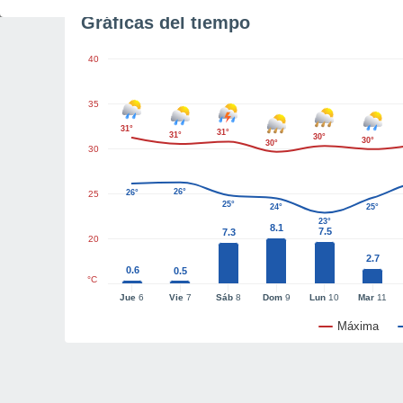
Gráficas del tiempo
40
35
31°
31°
31°
30°
30°
30°
30
26°
26°
25
25°
24°
25°
23°
8.1
7.5
7.3
20
2.7
0.6
0.5
°C
Jue
6
Vie
7
Sáb
8
Dom
9
Lun
10
Mar
11
Máxima