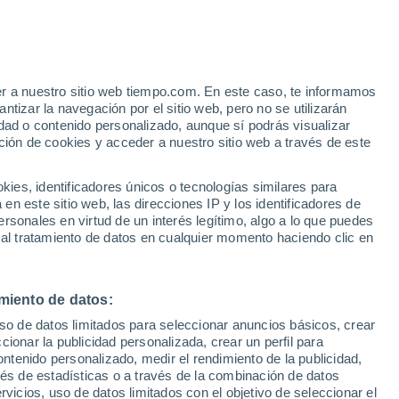
e
er a nuestro sitio web tiempo.com. En este caso, te informamos
:
44%
tizar la navegación por el sitio web, pero no se utilizarán
dad o contenido personalizado, aunque sí podrás visualizar
ción de cookies y acceder a nuestro sitio web a través de este
 de
es, identificadores únicos o tecnologías similares para
n este sitio web, las direcciones IP y los identificadores de
rsonales en virtud de un interés legítimo, algo a lo que puedes
e nubosidad
Radar de lluvia
Satélites
Modelos
 al tratamiento de datos en cualquier momento haciendo clic en
miento de datos:
omingo
Lunes
Martes
Miércoles
uso de datos limitados para seleccionar anuncios básicos, crear
9 Ago
10 Ago
11 Ago
12 Ago
ccionar la publicidad personalizada, crear un perfil para
ontenido personalizado, medir el rendimiento de la publicidad,
vés de estadísticas o a través de la combinación de datos
rvicios, uso de datos limitados con el objetivo de seleccionar el
90%
90%
90%
90%