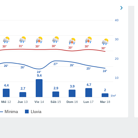
40
30
31°
30°
30°
30°
30°
30°
30°
20
27°
26°
26°
26°
25°
24°
24°
9.4
10
4.7
4.4
3.9
2.9
2.7
2
l/m²
Mié
12
Jue
13
Vie
14
Sáb
15
Dom
16
Lun
17
Mar
18
Mínima
Lluvia