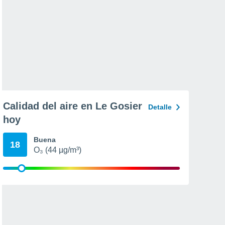
Calidad del aire en Le Gosier
Detalle
hoy
Buena
18
O₃ (44 µg/m³)