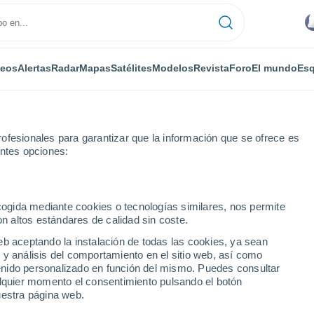
deos
Alertas
Radar
Mapas
Satélites
Modelos
Revista
Foro
El mundo
Esq
ofesionales para garantizar que la información que se ofrece es
entes opciones:
alupe
Le Gosier
ecogida mediante cookies o tecnologías similares, nos permite
on altos estándares de calidad sin coste.
eb aceptando la instalación de todas las cookies, ya sean
 y análisis del comportamiento en el sitio web, así como
...
ntenido personalizado en función del mismo. Puedes consultar
alquier momento el consentimiento pulsando el botón
Por horas
uestra página web.
Intervalos nubosos en las
próximas horas