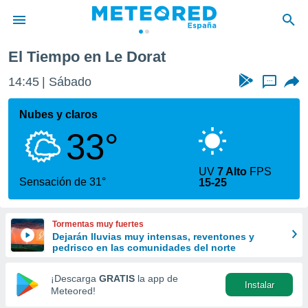
El Tiempo en Le Dorat
privacidad
14:45
Sábado
...
o de
tiempo.com)
borado por
Nubes y claros
es para
33°
ue la
 que se
e calidad.
UV
7 Alto
FPS
eder a este
Sensación de 31°
15-25
ediante las
opciones:
Tormentas muy fuertes
ookies y
Dejarán lluvias muy intensas, reventones y
e forma
pedrisco en las comunidades del norte
d digital
¡Descarga
GRATIS
la app de
Instalar
ada, basada
Meteored!
mación