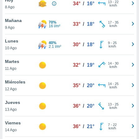
13
-
22
34°
/
16°
km/h
8 Ago
do en
 mismo.
sultar más
Mañana
70%
17
-
35
33°
/
18°
 en nuestra
16 l/m²
km/h
9 Ago
 Cookies
y
ualquier
Lunes
40%
9
-
25
30°
/
18°
2.1 l/m²
km/h
10 Ago
ento
 botón
ación de
Martes
14
-
30
32°
/
19°
kies
km/h
11 Ago
 disponible
e nuestra
Miércoles
14
-
25
.
35°
/
20°
km/h
12 Ago
IVAMENTE,
Jueves
13
-
25
36°
/
20°
km/h
13 Ago
as
 a cookies
Viernes
7
-
22
36°
/
21°
km/h
 no aceptar
14 Ago
ón de