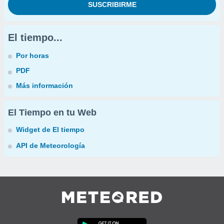
El tiempo...
Por horas
PDF
Más información
El Tiempo en tu Web
Widget de El tiempo
API de Meteorología