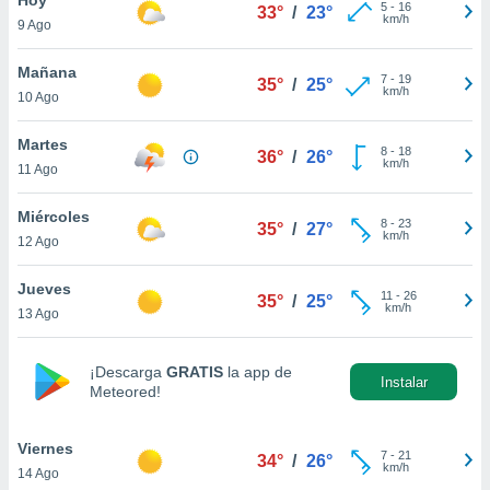
5
-
16
33°
/
23°
km/h
9 Ago
do en
 mismo.
sultar más
Mañana
7
-
19
35°
/
25°
 en nuestra
km/h
10 Ago
 Cookies
y
ualquier
Martes
8
-
18
36°
/
26°
km/h
11 Ago
ento
 botón
ación de
Miércoles
8
-
23
35°
/
27°
kies
km/h
12 Ago
 disponible
e nuestra
Jueves
11
-
26
.
35°
/
25°
km/h
13 Ago
IVAMENTE,
¡Descarga
GRATIS
la app de
Instalar
Meteored!
as
 a cookies
Viernes
 no aceptar
7
-
21
34°
/
26°
km/h
14 Ago
ón de