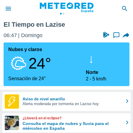
El Tiempo en Lazise
privacidad
06:47
Domingo
...
o de
tiempo.com)
borado por
Nubes y claros
es para
24°
ue la
 que se
e calidad.
Norte
eder a este
Sensación de 24°
2
5 km/h
ediante las
opciones:
ookies y
Aviso de nivel amarillo
Alerta moderada por tormenta en Lazise hoy
e forma
d digital
¿Lloverá en el eclipse?
ada, basada
Consulta el mapa de nubes y lluvia para el
miércoles en España
mación