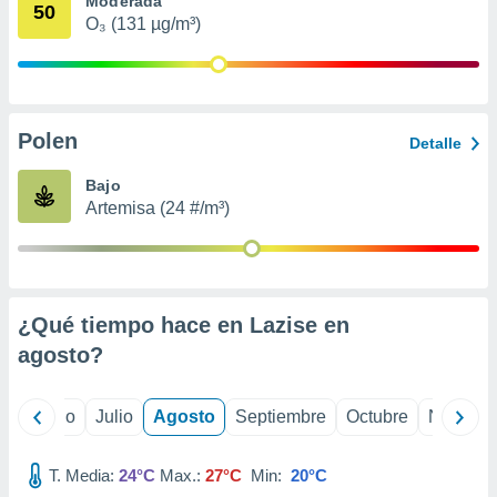
Moderada
 seleccionar
50
o.
O₃ (131 µg/m³)
calización
precisa e
ión mediante
Polen
, publicidad
Detalle
dos,
Bajo
 publicidad
Artemisa (24 #/m³)
,
ón de
 desarrollo
s.
¿Qué tiempo hace en Lazise en
tros 1199
ios
agosto
?
yo
Junio
Julio
Agosto
Septiembre
Octubre
Noviemb
T. Media:
24°C
Max.:
27°C
Min:
20°C