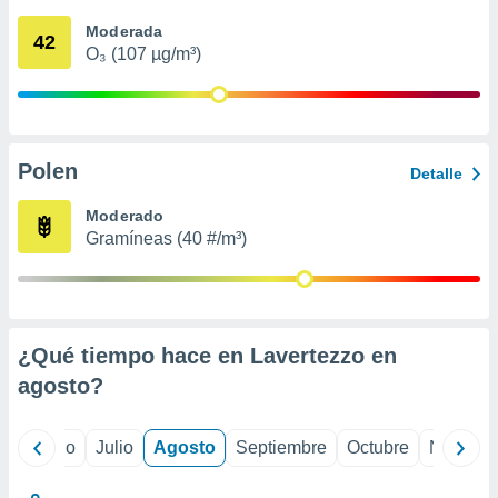
 seleccionar
o.
Moderada
42
O₃ (107 µg/m³)
calización
precisa e
ión mediante
, publicidad
Polen
Detalle
dos,
 publicidad
Moderado
,
Gramíneas (40 #/m³)
ón de
 desarrollo
s.
tros 1199
ios
¿Qué tiempo hace en Lavertezzo en
agosto
?
yo
Junio
Julio
Agosto
Septiembre
Octubre
Noviemb