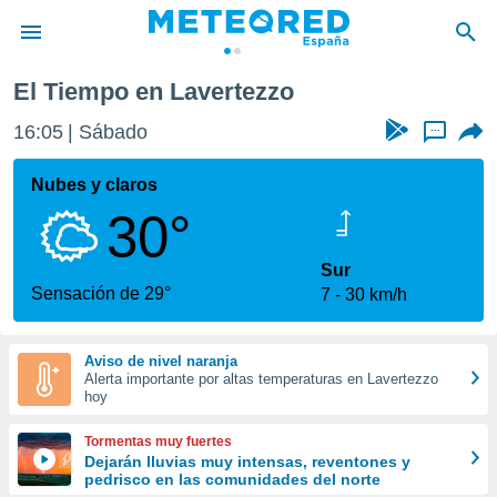
El Tiempo en Lavertezzo
privacidad
16:05
Sábado
...
o de
tiempo.com)
borado por
Nubes y claros
es para
30°
ue la
 que se
e calidad.
Sur
eder a este
Sensación de 29°
7
30 km/h
ediante las
opciones:
Aviso de nivel naranja
ookies y
Alerta importante por altas temperaturas en Lavertezzo
e forma
hoy
d digital
Tormentas muy fuertes
ada, basada
Dejarán lluvias muy intensas, reventones y
pedrisco en las comunidades del norte
mación