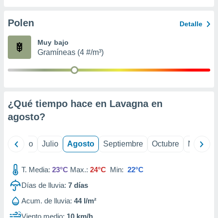
 seleccionar
o.
Polen
Detalle
calización
precisa e
Muy bajo
ión mediante
Gramíneas (4 #/m³)
, publicidad
dos,
 publicidad
,
¿Qué tiempo hace en Lavagna en
ón de
agosto
?
 desarrollo
s.
tros 1199
yo
Junio
Julio
Agosto
Septiembre
Octubre
Noviemb
ios
T. Media:
23°C
Max.:
24°C
Min:
22°C
Días de lluvia:
7
días
Acum. de lluvia:
44 l/m²
Viento medio:
10 km/h