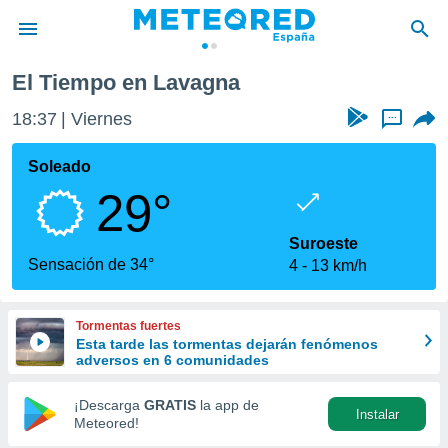
El Tiempo en Lavagna
privacidad
18:37
Viernes
...
o de
tiempo.com)
borado por
Soleado
es para
29°
ue la
 que se
e calidad.
Suroeste
eder a este
Sensación de 34°
4
13 km/h
ediante las
opciones:
Tormentas fuertes
ookies y
Esta tarde las tormentas dejarán fenómenos
e forma
adversos en 6 comunidades
d digital
¡Descarga
GRATIS
la app de
Instalar
ada, basada
Meteored!
mación