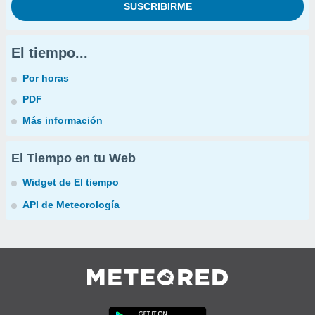
El tiempo...
Por horas
PDF
Más información
El Tiempo en tu Web
Widget de El tiempo
API de Meteorología