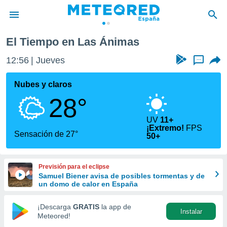
El Tiempo en Las Ánimas
privacidad
12:56
Jueves
...
o de
tiempo.com)
borado por
Nubes y claros
es para
28°
ue la
 que se
e calidad.
UV
11+
¡Extremo!
FPS
eder a este
Sensación de 27°
50+
ediante las
opciones:
Previsión para el eclipse
ookies y
Samuel Biener avisa de posibles tormentas y de
e forma
un domo de calor en España
d digital
¡Descarga
GRATIS
la app de
ada, basada
Instalar
Meteored!
mación