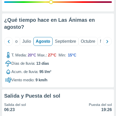
 seleccionar
o.
calización
precisa e
¿Qué tiempo hace en Las Ánimas en
ión mediante
agosto
?
, publicidad
yo
Junio
Julio
Agosto
Septiembre
Octubre
Noviemb
dos,
 publicidad
,
T. Media:
20°C
Max.:
27°C
Min:
15°C
ón de
 desarrollo
Días de lluvia:
13
días
s.
Acum. de lluvia:
95 l/m²
tros 1199
Viento medio:
9 km/h
ios
Salida y Puesta del sol
Salida del sol
Puesta del sol
06:23
19:26