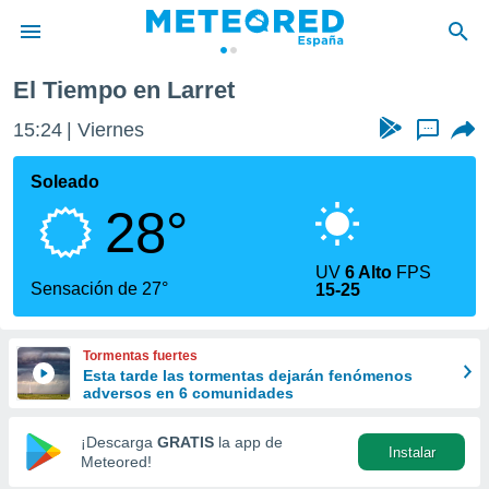
rret
El Tiempo en Larret
privacidad
15:24
Viernes
...
o de
tiempo.com)
borado por
Soleado
es para
28°
ue la
 que se
e calidad.
UV
6 Alto
FPS
eder a este
Sensación de 27°
15-25
ediante las
opciones:
Tormentas fuertes
ookies y
Esta tarde las tormentas dejarán fenómenos
e forma
adversos en 6 comunidades
d digital
¡Descarga
GRATIS
la app de
Instalar
ada, basada
Meteored!
mación