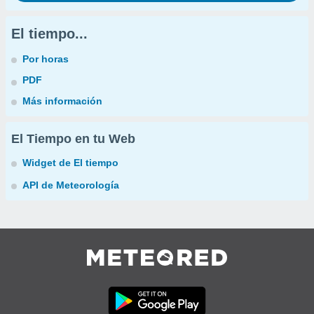
El tiempo...
Por horas
PDF
Más información
El Tiempo en tu Web
Widget de El tiempo
API de Meteorología