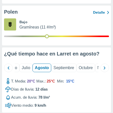
 seleccionar
o.
Polen
Detalle
calización
precisa e
Bajo
ión mediante
Gramíneas (11 #/m³)
, publicidad
dos,
 publicidad
,
¿Qué tiempo hace en Larret en
agosto
?
ón de
 desarrollo
s.
yo
Junio
Julio
Agosto
Septiembre
Octubre
Noviemb
tros 1199
ios
T. Media:
20°C
Max.:
25°C
Min:
15°C
Días de lluvia:
12
días
Acum. de lluvia:
78 l/m²
Viento medio:
9 km/h