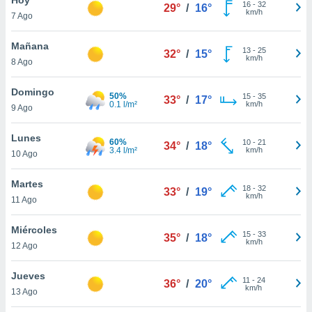
16
-
32
29°
/
16°
km/h
7 Ago
do en
 mismo.
sultar más
Mañana
13
-
25
32°
/
15°
 en nuestra
km/h
8 Ago
 Cookies
y
ualquier
Domingo
50%
15
-
35
33°
/
17°
0.1 l/m²
km/h
9 Ago
ento
 botón
ación de
Lunes
60%
10
-
21
34°
/
18°
kies
3.4 l/m²
km/h
10 Ago
 disponible
e nuestra
Martes
18
-
32
.
33°
/
19°
km/h
11 Ago
IVAMENTE,
Miércoles
15
-
33
35°
/
18°
km/h
12 Ago
as
 a cookies
Jueves
11
-
24
36°
/
20°
km/h
 no aceptar
13 Ago
ón de