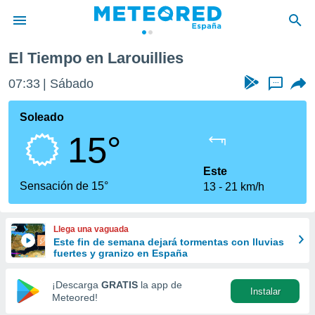
El Tiempo en Larouillies
privacidad
07:33
Sábado
...
o de
tiempo.com)
borado por
Soleado
es para
15°
ue la
 que se
e calidad.
Este
eder a este
Sensación de 15°
13
21 km/h
ediante las
opciones:
Llega una vaguada
ookies y
Este fin de semana dejará tormentas con lluvias
e forma
fuertes y granizo en España
d digital
¡Descarga
GRATIS
la app de
Instalar
ada, basada
Meteored!
mación