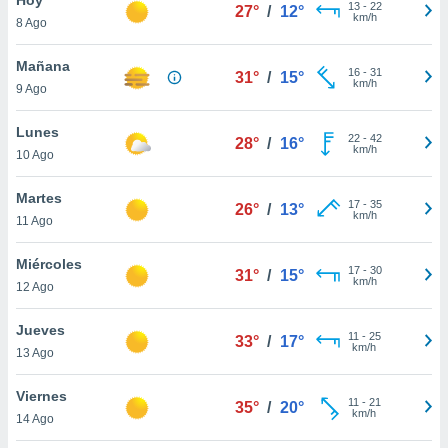
13
-
22
27°
/
12°
km/h
8 Ago
do en
 mismo.
sultar más
Mañana
16
-
31
31°
/
15°
 en nuestra
km/h
9 Ago
 Cookies
y
ualquier
Lunes
22
-
42
28°
/
16°
km/h
10 Ago
ento
 botón
ación de
Martes
17
-
35
26°
/
13°
kies
km/h
11 Ago
 disponible
e nuestra
Miércoles
17
-
30
.
31°
/
15°
km/h
12 Ago
IVAMENTE,
Jueves
11
-
25
33°
/
17°
km/h
13 Ago
as
 a cookies
Viernes
11
-
21
35°
/
20°
km/h
 no aceptar
14 Ago
ón de