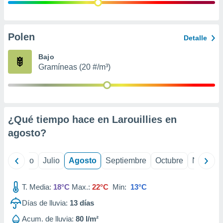
 seleccionar
o.
calización
precisa e
Polen
Detalle
ión mediante
Bajo
, publicidad
Gramíneas (20 #/m³)
dos,
 publicidad
,
ón de
¿Qué tiempo hace en Larouillies en
 desarrollo
s.
agosto
?
tros 1199
ios
yo
Junio
Julio
Agosto
Septiembre
Octubre
Noviemb
T. Media:
18°C
Max.:
22°C
Min:
13°C
Días de lluvia:
13
días
Acum. de lluvia:
80 l/m²