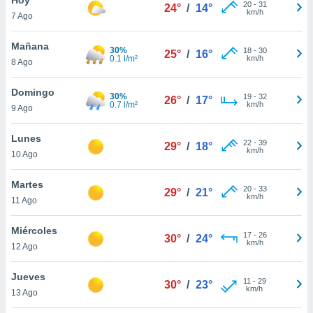
20
-
31
24°
/
14°
km/h
7 Ago
do en
 mismo.
sultar más
Mañana
30%
18
-
30
25°
/
16°
 en nuestra
0.1 l/m²
km/h
8 Ago
 Cookies
y
ualquier
Domingo
30%
19
-
32
26°
/
17°
0.7 l/m²
km/h
9 Ago
ento
 botón
ación de
Lunes
22
-
39
29°
/
18°
kies
km/h
10 Ago
 disponible
e nuestra
Martes
20
-
33
.
29°
/
21°
km/h
11 Ago
IVAMENTE,
Miércoles
17
-
26
30°
/
24°
km/h
12 Ago
as
 a cookies
Jueves
11
-
29
30°
/
23°
km/h
 no aceptar
13 Ago
ón de