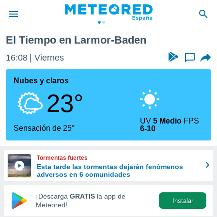
El Tiempo en Larmor-Baden
privacidad
16:08
Viernes
...
o de
tiempo.com)
borado por
Nubes y claros
es para
23°
ue la
 que se
e calidad.
UV
5 Medio
FPS
eder a este
Sensación de 25°
6-10
ediante las
opciones:
Tormentas fuertes
ookies y
Esta tarde las tormentas dejarán fenómenos
e forma
adversos en 6 comunidades
d digital
¡Descarga
GRATIS
la app de
Instalar
ada, basada
Meteored!
mación