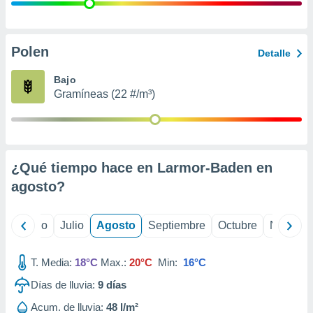
 seleccionar
o.
calización
precisa e
Polen
Detalle
ión mediante
Bajo
, publicidad
Gramíneas (22 #/m³)
dos,
 publicidad
,
ón de
¿Qué tiempo hace en Larmor-Baden en
 desarrollo
s.
agosto
?
tros 1199
ios
yo
Junio
Julio
Agosto
Septiembre
Octubre
Noviemb
T. Media:
18°C
Max.:
20°C
Min:
16°C
Días de lluvia:
9
días
Acum. de lluvia:
48 l/m²