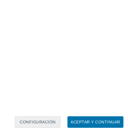
Calendario lunar
Lun
Mar
Mié
Jue
Vie
Sáb
Dom
8
9
10
11
12
13
14
15
16
17
18
19
20
21
CONFIGURACIÓN
ACEPTAR Y CONTINUAR