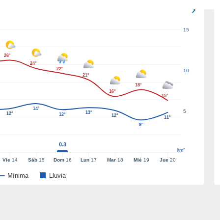
15
26°
24°
22°
10
21°
18°
16°
15°
14°
5
13°
12°
12°
12°
11°
9°
0.3
l/m²
Vie
14
Sáb
15
Dom
16
Lun
17
Mar
18
Mié
19
Jue
20
Mínima
Lluvia