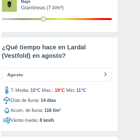
Bajo
Gramíneas (7 #/m³)
¿Qué tiempo hace en Lardal
(Vestfold) en
agosto
?
Agosto
T. Media:
15°C
Max.:
19°C
Min:
11°C
Días de lluvia:
14
días
Acum. de lluvia:
116 l/m²
Viento medio:
8 km/h