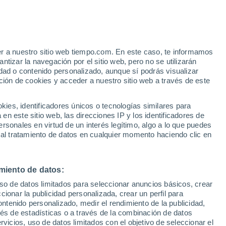
er a nuestro sitio web tiempo.com. En este caso, te informamos
/h
tizar la navegación por el sitio web, pero no se utilizarán
dad o contenido personalizado, aunque sí podrás visualizar
ción de cookies y acceder a nuestro sitio web a través de este
 lluvia
Radar de lluvia
Satélites
Modelos
es, identificadores únicos o tecnologías similares para
n este sitio web, las direcciones IP y los identificadores de
rsonales en virtud de un interés legítimo, algo a lo que puedes
 al tratamiento de datos en cualquier momento haciendo clic en
Martes
Miércoles
Jueves
Viernes
11 Ago
12 Ago
13 Ago
14 Ago
miento de datos:
uso de datos limitados para seleccionar anuncios básicos, crear
ccionar la publicidad personalizada, crear un perfil para
ontenido personalizado, medir el rendimiento de la publicidad,
22°
/
11°
24°
/
9°
25°
/
12°
26°
/
12°
vés de estadísticas o a través de la combinación de datos
rvicios, uso de datos limitados con el objetivo de seleccionar el