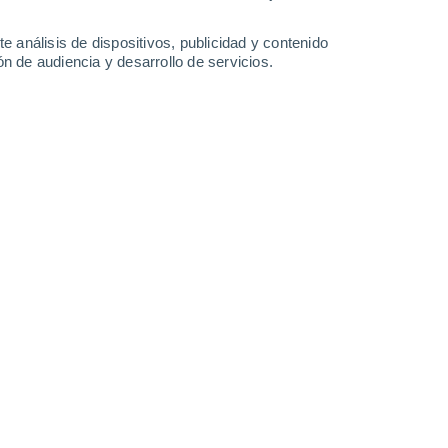
-
36
km/h
15
-
38
km/h
15
-
39
km/h
14
-
39
km/h
e análisis de dispositivos, publicidad y contenido
n de audiencia y desarrollo de servicios.
nuboso
Suroeste
0 Bajo
°
11
-
27 km/h
FPS:
no
nuboso
Suroeste
1 Bajo
°
12
-
29 km/h
FPS:
no
nuboso
Suroeste
2 Bajo
°
13
-
32 km/h
FPS:
no
nuboso
Suroeste
2 Bajo
°
17
-
41 km/h
FPS:
no
Suroeste
2 Bajo
°
18
-
43 km/h
FPS:
no