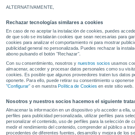
14°
ALTERNATIVAMENTE,
Rechazar tecnologías similares a cookies
Suroeste
En caso de no aceptar la instalación de cookies, puedes acced
Sensación de 14°
11
-
27 km
de que solo se instalarán cookies que sean necesarias para garan
cookies para analizar el comportamiento ni para mostrar publici
publicidad general no personalizada. Puedes rechazar la instala
abono pulsando el botón "Rechazar".
El Tiempo 1 - 7 días
Por horas
Actualidad
Mapa de
Con su consentimiento, nosotros y
nuestros socios
usamos cooki
almacenar, acceder y procesar datos personales como su visita e
cookies. Es posible que algunos proveedores traten tus datos pe
oponerte. Para ello, puede retirar su consentimiento u oponerse
Mañana
Lunes
Hoy
"Configurar"
o en nuestra
Política de Cookies
en este sitio web.
9 Ago
10 Ago
8 Ago
Nosotros y nuestros socios hacemos el siguiente trata
Almacenar la información en un dispositivo y/o acceder a ella, 
90%
60%
perfiles para publicidad personalizada, utilizar perfiles para sele
2.1 l/m²
0.1 l/m²
personalizar el contenido, uso de perfiles para la selección de c
21°
/
11°
21°
/
10°
22°
/
10°
medir el rendimiento del contenido, comprender al público a tra
procedentes de diferentes fuentes, desarrollo y mejora de los se