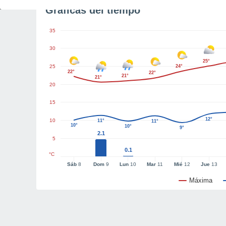
Gráficas del tiempo
35
30
25°
25
24°
22°
22°
21°
21°
20
15
12°
10
11°
11°
10°
10°
9°
2.1
5
0.1
°C
Sáb
8
Dom
9
Lun
10
Mar
11
Mié
12
Jue
13
Máxima