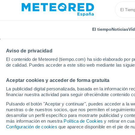
El tiempo
Noticias
Ví
Aviso de privacidad
El contenido de Meteored (tiempo.com) ha sido elaborado por pr
de calidad. Puedes acceder a este sitio web mediante las sigui
Aceptar cookies y acceder de forma gratuita
Inicio
Noruega
Vestfold
Lardal
La publicidad digital personalizada, basada en la información r
financiar nuestra actividad para seguir ofreciéndote contenido c
El Tiempo en Lardal (Ve
Pulsando el botón "Aceptar y continuar", puedes acceder a la w
nuestras o de nuestros socios, que nos permiten el seguimiento
07:37
Sábado
desarrollar un perfil específico para mostrarte publicidad y co
más información en nuestra
Política de Cookies
y retirar en cu
Configuración de cookies
que aparece disponible en el pie de n
Parcialmente nuboso