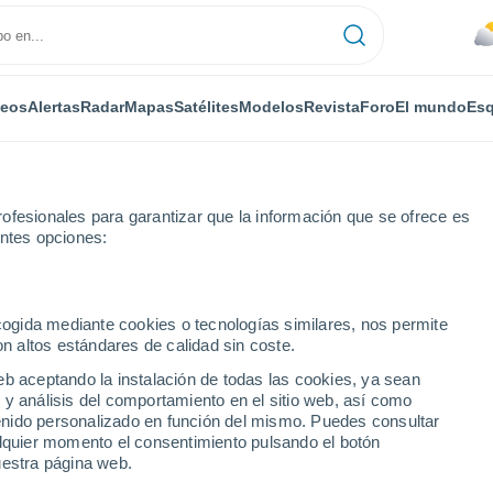
deos
Alertas
Radar
Mapas
Satélites
Modelos
Revista
Foro
El mundo
Esq
ofesionales para garantizar que la información que se ofrece es
entes opciones:
ecogida mediante cookies o tecnologías similares, nos permite
on altos estándares de calidad sin coste.
stfold)
eb aceptando la instalación de todas las cookies, ya sean
 y análisis del comportamiento en el sitio web, así como
...
ntenido personalizado en función del mismo. Puedes consultar
alquier momento el consentimiento pulsando el botón
Por horas
uestra página web.
Cielos cubiertos en las próximas
horas