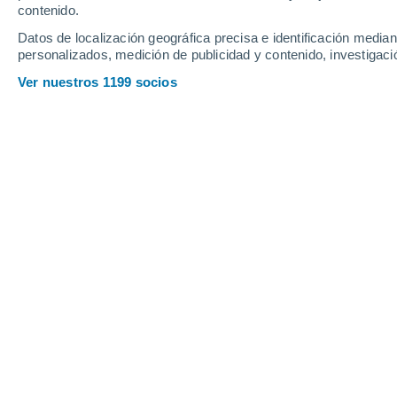
contenido.
23
-
54
km/h
17
-
42
km/h
14
19
-
46
km/h
Datos de localización geográfica precisa e identificación mediant
personalizados, medición de publicidad y contenido, investigació
El tiempo en Lardal hoy
, 8 de agosto
Ver nuestros 1199 socios
Parcialmente 
14°
08:00
Sensación T.
14
Parcialmente 
15°
09:00
Sensación T.
15
Parcialmente 
16°
10:00
Sensación T.
16
Parcialmente 
18°
11:00
Sensación T.
18
Cubierto
20°
12:00
Sensación T.
20