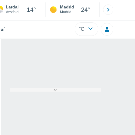
Lardal
Madrid
Barcelona
14°
24°
Vestfold
Madrid
Barcelona
°C
uí