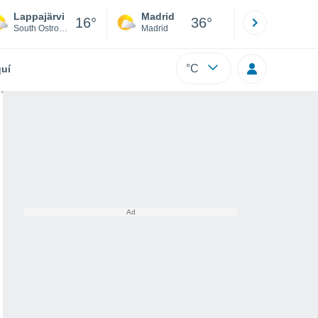
Lappajärvi
Madrid
Barcelona
16°
36°
South Ostrobothnia
Madrid
Barcelona
°C
uí