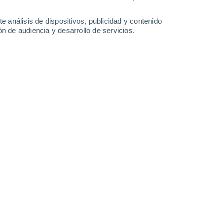
2 l/m²
16°
/
10°
17°
/
9°
18°
/
8°
21°
/
11°
e análisis de dispositivos, publicidad y contenido
n de audiencia y desarrollo de servicios.
-
50
km/h
16
-
36
km/h
7
-
19
km/h
12
-
29
km/h
osto
Oeste
3 Medio
20
-
43 km/h
FPS:
6-10
Oeste
2 Bajo
20
-
43 km/h
FPS:
no
Oeste
1 Bajo
21
-
44 km/h
FPS:
no
Oeste
1 Bajo
18
-
43 km/h
FPS:
no