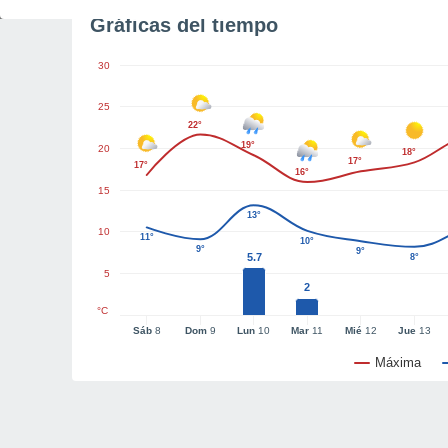
Gráficas del tiempo
30
25
22°
19°
20
18°
17°
17°
16°
15
13°
10
11°
10°
9°
9°
5.7
8°
5
2
°C
Sáb
8
Dom
9
Lun
10
Mar
11
Mié
12
Jue
13
Máxima