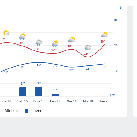
30
21°
20°
20°
20
18°
17°
17°
15°
13°
13°
13°
13°
12°
11°
10
11°
3.9
3.7
1.1
l/m²
Vie
14
Sáb
15
Dom
16
Lun
17
Mar
18
Mié
19
Jue
20
Mínima
Lluvia