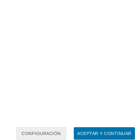
Calendario lunar
Lun
Mar
Mié
Jue
Vie
Sáb
Dom
8
9
10
11
12
13
14
15
16
17
18
19
20
21
CONFIGURACIÓN
ACEPTAR Y CONTINUAR