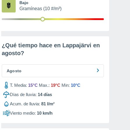
Bajo
Gramíneas (10 #/m³)
¿Qué tiempo hace en Lappajärvi en
agosto
?
Agosto
T. Media:
15°C
Max.:
19°C
Min:
10°C
Días de lluvia:
14
días
Acum. de lluvia:
81 l/m²
Viento medio:
10 km/h