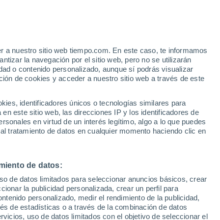
Aviso de nivel amarillo
Alerta moderada por otros en
Lappajärvi hoy
er a nuestro sitio web tiempo.com. En este caso, te informamos
/h
tizar la navegación por el sitio web, pero no se utilizarán
dad o contenido personalizado, aunque sí podrás visualizar
ción de cookies y acceder a nuestro sitio web a través de este
es, identificadores únicos o tecnologías similares para
n este sitio web, las direcciones IP y los identificadores de
rsonales en virtud de un interés legítimo, algo a lo que puedes
e nubosidad
Radar de lluvia
Satélites
Modelos
 al tratamiento de datos en cualquier momento haciendo clic en
miento de datos:
Martes
Miércoles
Jueves
Viernes
uso de datos limitados para seleccionar anuncios básicos, crear
11 Ago
12 Ago
13 Ago
14 Ago
ccionar la publicidad personalizada, crear un perfil para
ontenido personalizado, medir el rendimiento de la publicidad,
vés de estadísticas o a través de la combinación de datos
rvicios, uso de datos limitados con el objetivo de seleccionar el
90%