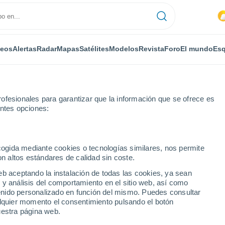
deos
Alertas
Radar
Mapas
Satélites
Modelos
Revista
Foro
El mundo
Esq
ofesionales para garantizar que la información que se ofrece es
entes opciones:
ecogida mediante cookies o tecnologías similares, nos permite
on altos estándares de calidad sin coste.
i
eb aceptando la instalación de todas las cookies, ya sean
 y análisis del comportamiento en el sitio web, así como
...
ntenido personalizado en función del mismo. Puedes consultar
alquier momento el consentimiento pulsando el botón
Por horas
uestra página web.
Intervalos nubosos en las
próximas horas