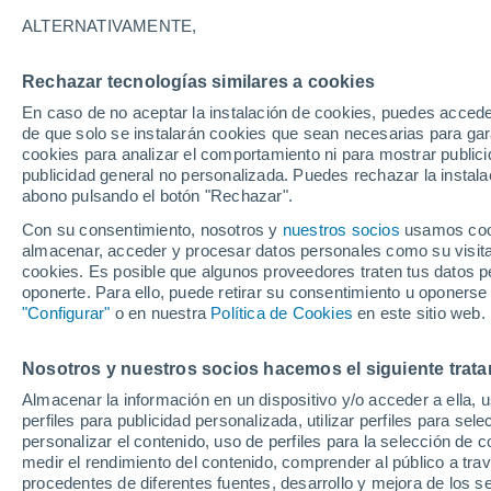
16°
ALTERNATIVAMENTE,
Rechazar tecnologías similares a cookies
Oeste
En caso de no aceptar la instalación de cookies, puedes acced
Sensación de 16°
20
-
43 km
de que solo se instalarán cookies que sean necesarias para garan
cookies para analizar el comportamiento ni para mostrar publici
publicidad general no personalizada. Puedes rechazar la instala
abono pulsando el botón "Rechazar".
Tormentas muy fuertes
Dejarán lluvias muy intensas, reventones y
Con su consentimiento, nosotros y
nuestros socios
usamos cooki
pedrisco en las comunidades del norte
almacenar, acceder y procesar datos personales como su visita e
cookies. Es posible que algunos proveedores traten tus datos pe
El Tiempo 1 - 7 días
Por horas
Actualidad
Mapa d
oponerte. Para ello, puede retirar su consentimiento u oponerse
"Configurar"
o en nuestra
Política de Cookies
en este sitio web.
Nosotros y nuestros socios hacemos el siguiente trata
Mañana
Lunes
Hoy
Almacenar la información en un dispositivo y/o acceder a ella, 
9 Ago
10 Ago
8 Ago
perfiles para publicidad personalizada, utilizar perfiles para sele
personalizar el contenido, uso de perfiles para la selección de c
medir el rendimiento del contenido, comprender al público a tra
procedentes de diferentes fuentes, desarrollo y mejora de los se
90%